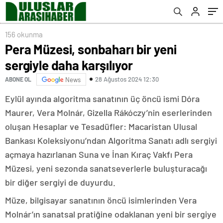
156 okunma
Pera Müzesi, sonbaharı bir yeni
sergiyle daha karşılıyor
28 Ağustos 2024 12:30
ABONE OL
News
Eylül ayında algoritma sanatının üç öncü ismi Dóra
Maurer, Vera Molnár, Gizella Rákóczy’nin eserlerinden
oluşan Hesaplar ve Tesadüfler: Macaristan Ulusal
Bankası Koleksiyonu’ndan Algoritma Sanatı adlı sergiyi
açmaya hazırlanan Suna ve İnan Kıraç Vakfı Pera
Müzesi, yeni sezonda sanatseverlerle buluşturacağı
bir diğer sergiyi de duyurdu.
Müze, bilgisayar sanatının öncü isimlerinden Vera
Molnár’ın sanatsal pratiğine odaklanan yeni bir sergiye