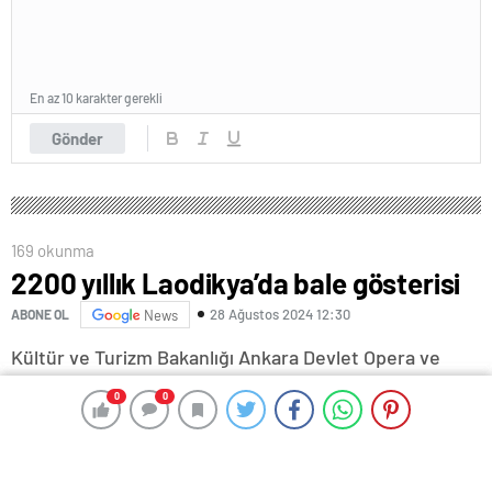
En az 10 karakter gerekli
Gönder
169 okunma
2200 yıllık Laodikya’da bale gösterisi
28 Ağustos 2024 12:30
ABONE OL
News
Kültür ve Turizm Bakanlığı Ankara Devlet Opera ve
Balesi oyuncuları tarafından, dünyanın en çok
0
0
0
0
beğenilen bale eserlerinden biri olan Zorba, Denizli
Büyükşehir Belediyesi’nin ev sahipliğinde sahnelendi.
Yazar Nikos Kazancakis’in dünyaca ünlü Zorba adlı