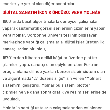
eserleriyle yerini alan diğer sanatçılar.
DİJİTAL SANATIN İKONİK ÖNCÜSÜ: VERA MOLNÁR
1960’larda basit algoritmalarla deneysel çalışmalar
yaparak sistematik görsel serilerinin çizimlerini yapan
Vera Molnár, Sorbonne Üniversitesi’nin bilgisayar
merkezinde yaptığı çalışmalarla, dijital işler üreten ilk
sanatçılardan biri oldu.
1970’lerden itibaren delikli kâğıtlar üzerine plotter
çizimleri yaptı, sanatçı olan eşiyle beraber Fortran
programlama dilinde yazılan benzersiz bir sistem olan
ve algoritmada “%1 düzensizliğe” izin veren “Molnárt
sistemi”ni geliştirdi. Molnár bu sistemi plotter
çizimlerine ve daha sonra grafik ve resim serilerine de
uyguladı.
Molnár’ın seçtiği ustaların çalışmalarından esinlenen