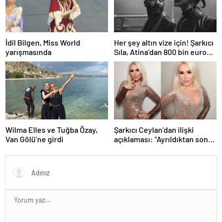
İdil Bilgen, Miss World
Her şey altın vize için! Şarkıcı
yarışmasında
Sıla, Atina’dan 800 bin euro
değerinde daire aldı
Wilma Elles ve Tuğba Özay,
Şarkıcı Ceylan’dan ilişki
Van Gölü’ne girdi
açıklaması: “Ayrıldıktan sonra
amca oğlu oluyor”