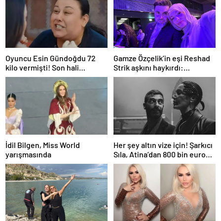
Oyuncu Esin Gündoğdu 72
Gamze Özçelik’in eşi Reshad
kilo vermişti! Son hali
Strik aşkını haykırdı:
gündem oldu
“Cennetim”
İdil Bilgen, Miss World
Her şey altın vize için! Şarkıcı
yarışmasında
Sıla, Atina’dan 800 bin euro
değerinde daire aldı