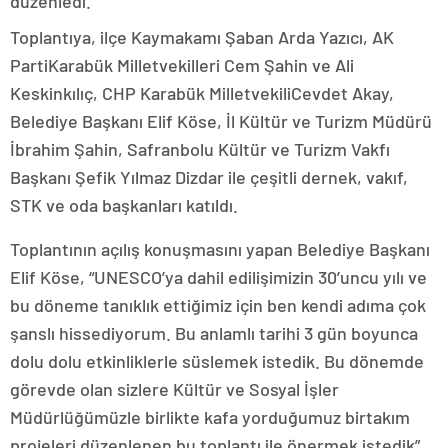
düzenledi.
Toplantıya, ilçe Kaymakamı Şaban Arda Yazıcı, AK
PartiKarabük Milletvekilleri Cem Şahin ve Ali
Keskinkılıç, CHP Karabük MilletvekiliCevdet Akay,
Belediye Başkanı Elif Köse, İl Kültür ve Turizm Müdürü
İbrahim Şahin, Safranbolu Kültür ve Turizm Vakfı
Başkanı Şefik Yılmaz Dizdar ile çeşitli dernek, vakıf,
STK ve oda başkanları katıldı.
Toplantının açılış konuşmasını yapan Belediye Başkanı
Elif Köse, “UNESCO’ya dahil edilişimizin 30’uncu yılı ve
bu döneme tanıklık ettiğimiz için ben kendi adıma çok
şanslı hissediyorum. Bu anlamlı tarihi 3 gün boyunca
dolu dolu etkinliklerle süslemek istedik. Bu dönemde
görevde olan sizlere Kültür ve Sosyal İşler
Müdürlüğümüzle birlikte kafa yorduğumuz birtakım
projeleri düzenlenen bu toplantı ile önermek istedik”