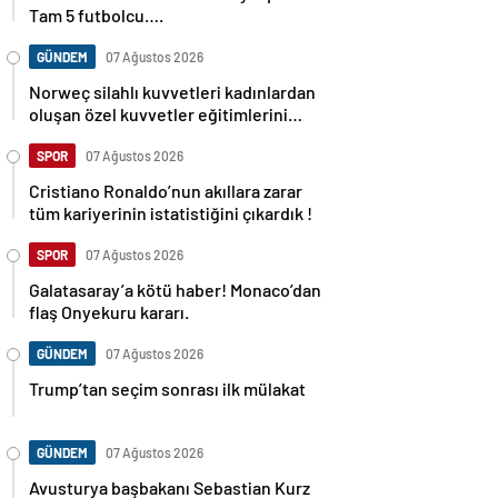
Tam 5 futbolcu….
GÜNDEM
07 Ağustos 2026
Norweç silahlı kuvvetleri kadınlardan
oluşan özel kuvvetler eğitimlerini
başlattı.
SPOR
07 Ağustos 2026
Cristiano Ronaldo’nun akıllara zarar
tüm kariyerinin istatistiğini çıkardık !
SPOR
07 Ağustos 2026
Galatasaray’a kötü haber! Monaco’dan
flaş Onyekuru kararı.
GÜNDEM
07 Ağustos 2026
Trump’tan seçim sonrası ilk mülakat
GÜNDEM
07 Ağustos 2026
Avusturya başbakanı Sebastian Kurz