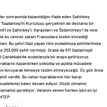
er sonrasında kazanıldığını ifade eden Şahinbey
Gaziantep’in Kurtuluşu gerçekten de destansı bir
l’i ve Şahinbey’i, Karayılan’ı ve Özdemirbey’i ile nice
ek bu cennet vatanı Fransızlara teslim etmediği
anı. Bu şehri Gazi yapan tüm ecdadımıza şehitlerimize
e 253.000 şehit vermişiz. Orada da 517 Gaziantepli
i Çanakkale’de ecdatlarıyla bir araya getiriyoruz.
aklarını kazanılırken yoklukla ve açlıkla mücadele
anı koruyarak kimseye teslim etmeyeceğiz. Üç gün önce
ehit verdik. Bu vatan topraklarının her karışı
 mücadelemiz halen devam ediyor. Güçlü olmamız
şmamız gerekiyor. Vatanını seven herkes işini en iyi
ANTEP