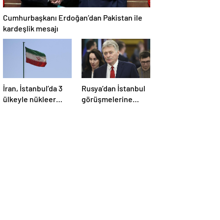
Cumhurbaşkanı Erdoğan’dan Pakistan ile
kardeşlik mesajı
İran, İstanbul’da 3
Rusya’dan İstanbul
ülkeyle nükleer
görüşmelerine
konusunu
ilişkin açıklama
görüşecek