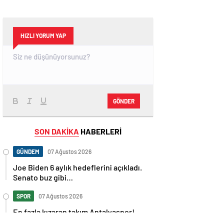
HIZLI YORUM YAP
GÖNDER
SON DAKİKA
HABERLERİ
GÜNDEM
07 Ağustos 2026
Joe Biden 6 aylık hedeflerini açıkladı.
Senato buz gibi…
SPOR
07 Ağustos 2026
En fazla kızaran takım Antalyaspor!
Tam 5 futbolcu….