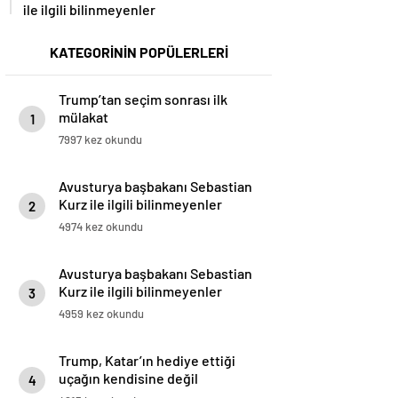
ile ilgili bilinmeyenler
KATEGORİNİN POPÜLERLERİ
Trump’tan seçim sonrası ilk
mülakat
1
7997 kez okundu
Avusturya başbakanı Sebastian
Kurz ile ilgili bilinmeyenler
2
4974 kez okundu
Avusturya başbakanı Sebastian
Kurz ile ilgili bilinmeyenler
3
4959 kez okundu
Trump, Katar’ın hediye ettiği
uçağın kendisine değil
4
Pentagon’a verileceğini açıkladı