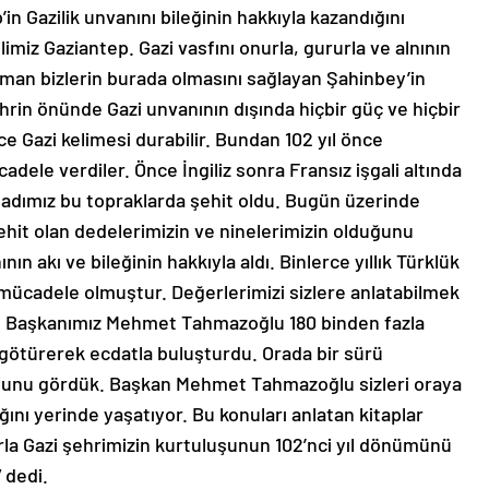
n Gazilik unvanını bileğinin hakkıyla kazandığını
ilimiz Gaziantep. Gazi vasfını onurla, gururla ve alnının
man bizlerin burada olmasını sağlayan Şahinbey’in
ehrin önünde Gazi unvanının dışında hiçbir güç ve hiçbir
 Gazi kelimesi durabilir. Bundan 102 yıl önce
dele verdiler. Önce İngiliz sonra Fransız işgali altında
cdadımız bu topraklarda şehit oldu. Bugün üzerinde
şehit olan dedelerimizin ve ninelerimizin olduğunu
ın akı ve bileğinin hakkıyla aldı. Binlerce yıllık Türklük
mücadele olmuştur. Değerlerimizi sizlere anlatabilmek
ye Başkanımız Mehmet Tahmazoğlu 180 binden fazla
 götürerek ecdatla buluşturdu. Orada bir sürü
uğunu gördük. Başkan Mehmet Tahmazoğlu sizleri oraya
ını yerinde yaşatıyor. Bu konuları anlatan kitaplar
rla Gazi şehrimizin kurtuluşunun 102’nci yıl dönümünü
 dedi.