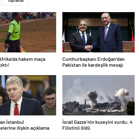
Topraklar
Afrika’da hakem maça
Cumhurbaşkanı Erdoğan’dan
çıktı!
Pakistan ile kardeşlik mesajı
an İstanbul
İsrail Gazze’nin kuzeyini vurdu: 4
lerine ilişkin açıklama
Filistinli öldü