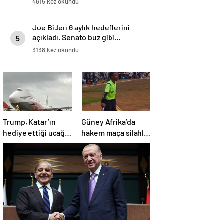
4615 kez okundu
Joe Biden 6 aylık hedeflerini
açıkladı. Senato buz gibi…
5
3138 kez okundu
Trump, Katar’ın
Güney Afrika’da
hediye ettiği uçağın
hakem maça silahla
kendisine değil
çıktı!
Pentagon’a
verileceğini açıkladı