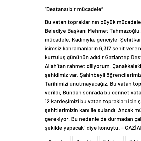
“Destansı bir mücadele”
Bu vatan topraklarının büyük mücadelel
Belediye Başkanı Mehmet Tahmazoğlu, “
mücadele. Kadınıyla, genciyle, Şehitkami
isimsiz kahramanların 6.317 şehit verer
kurtuluş gününün adıdır Gaziantep Dest
Allah’tan rahmet diliyorum. Çanakkale’d
şehidimiz var. Şahinbeyli öğrencilerimiz
Tarihimizi unutmayacağız. Bu vatan topr
verildi. Bundan sonrada bu cennet vat
12 kardeşimizi bu vatan toprakları için ş
şehitlerimizin kanı ile sulandı. Ancak
gerekiyor. Bu nedenle de durmadan çalı
şekilde yapacak” diye konuştu. – GAZİ