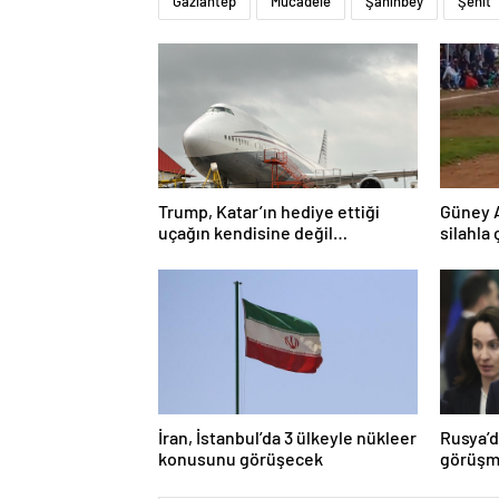
Gaziantep
Mücadele
Şahinbey
Şehit
Trump, Katar’ın hediye ettiği
Güney 
uçağın kendisine değil
silahla 
Pentagon’a verileceğini açıkladı
İran, İstanbul’da 3 ülkeyle nükleer
Rusya’d
konusunu görüşecek
görüşme