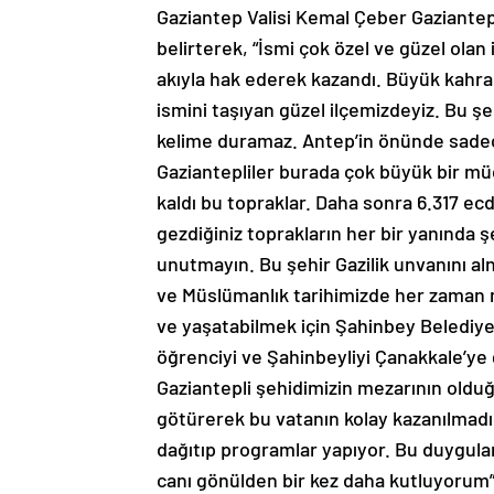
Gaziantep Valisi Kemal Çeber Gaziantep’i
belirterek, “İsmi çok özel ve güzel olan 
akıyla hak ederek kazandı. Büyük kahra
ismini taşıyan güzel ilçemizdeyiz. Bu ş
kelime duramaz. Antep’in önünde sadece
Gaziantepliler burada çok büyük bir müca
kaldı bu topraklar. Daha sonra 6.317 e
gezdiğiniz toprakların her bir yanında 
unutmayın. Bu şehir Gazilik unvanını alnın
ve Müslümanlık tarihimizde her zaman 
ve yaşatabilmek için Şahinbey Beledi
öğrenciyi ve Şahinbeyliyi Çanakkale’ye
Gaziantepli şehidimizin mezarının old
götürerek bu vatanın kolay kazanılmadığ
dağıtıp programlar yapıyor. Bu duygula
canı gönülden bir kez daha kutluyorum”