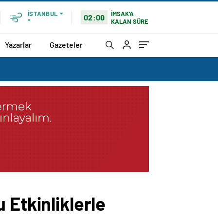
İMSAK'A
İSTANBUL
02:00
KALAN SÜRE
°
Yazarlar
Gazeteler
 Etkinliklerle