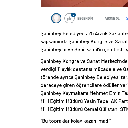
0
BEĞENDİM
ABONE OL
Şahinbey Belediyesi, 25 Aralık Gaziante
kapsamında Şahinbey Kongre ve Sanat 
Şahinbey’in ve Şehitkamil’in şehit ediliş
Şahinbey Kongre ve Sanat Merkezi’nde d
verdiği 11 aylık destansı mücadele ve Ga
törende ayrıca Şahinbey Belediyesi tar
dereceye giren öğrencilere ödüller veri
Şahinbey Kaymakamı Mehmet Emin Taşç
Milli Eğitim Müdürü Yasin Tepe, AK Par
Milli Eğitim Müdürü Cemal Gülistan, STK 
“Bu topraklar kolay kazanılmadı”