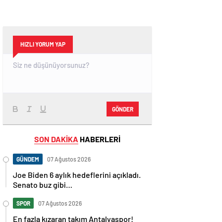
HIZLI YORUM YAP
GÖNDER
SON DAKİKA
HABERLERİ
GÜNDEM
07 Ağustos 2026
Joe Biden 6 aylık hedeflerini açıkladı.
Senato buz gibi…
SPOR
07 Ağustos 2026
En fazla kızaran takım Antalyaspor!