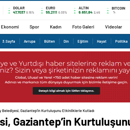
DOLAR
EURO
ALTIN
BITCOIN
47,7037
55,2111
6.651,84
%
0.15%
0.33%
2,45
Ekonomi
Spor
Kadın
Foto Galeri
Videolar
3.Sayfa
Avrupa
Bülten
Din
Eğitim
Hayat
Politika
 Belediyesi, Gaziantep’in Kurtuluşunu Etkinliklerle Kutladı
i, Gaziantep’in Kurtuluşunu