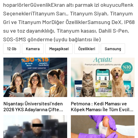
hoparlörlerGüvenlikEkran altı parmak izi okuyucuRenk
SeçenekleriTitanyum Sarı,, Titanyum Siyah, Titanyum
Gri ve Titanyum MorDiğer ÖzelliklerSamsung DeX, IP68
su ve toz dayanıklılığı, Titanyum kasası, Dahili S-Pen,
SOS-SMS gönderme (uydu bağlantısı ile)
12 Gb
Kamera
Megapiksel
Özellikleri
Samsung
Nişantaşı Üniversitesi’nden
Petmona : Kedi Maması ve
2026 YKS Adaylarına Çifte
Köpek Maması İle Tüm Evcil
Güvence: Sabit Ücret ve
Hayvan Ürünleri
Kesintisiz Burs