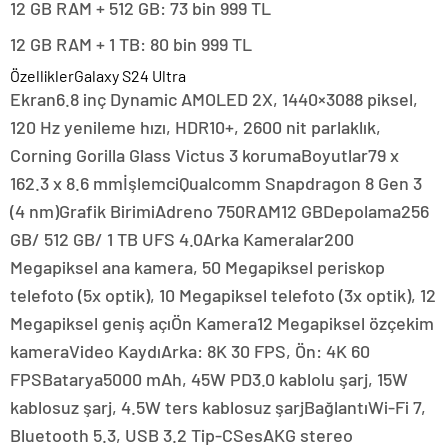
12 GB RAM + 512 GB: 73 bin 999 TL
12 GB RAM + 1 TB: 80 bin 999 TL
ÖzelliklerGalaxy S24 Ultra
Ekran6.8 inç Dynamic AMOLED 2X, 1440×3088 piksel,
120 Hz yenileme hızı, HDR10+, 2600 nit parlaklık,
Corning Gorilla Glass Victus 3 korumaBoyutlar79 x
162.3 x 8.6 mmİşlemciQualcomm Snapdragon 8 Gen 3
(4 nm)Grafik BirimiAdreno 750RAM12 GBDepolama256
GB/ 512 GB/ 1 TB UFS 4.0Arka Kameralar200
Megapiksel ana kamera, 50 Megapiksel periskop
telefoto (5x optik), 10 Megapiksel telefoto (3x optik), 12
Megapiksel geniş açıÖn Kamera12 Megapiksel özçekim
kameraVideo KaydıArka: 8K 30 FPS, Ön: 4K 60
FPSBatarya5000 mAh, 45W PD3.0 kablolu şarj, 15W
kablosuz şarj, 4.5W ters kablosuz şarjBağlantıWi-Fi 7,
Bluetooth 5.3, USB 3.2 Tip-CSesAKG stereo