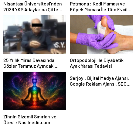
Nişantaşı Üniversitesi’nden
Petmona : Kedi Maması ve
2026 YKS Adaylarına Çifte
Köpek Maması İle Tüm Evcil
Güvence: Sabit Ücret ve
Hayvan Ürünleri
Kesintisiz Burs
25 Yıllık Miras Davasında
Ortopodoloji İle Diyabetik
Gözler Temmuz Ayındaki
Ayak Yarası Tedavisi
Karar Duruşmasına Çevrildi
Serjoy : Dijital Medya Ajansı,
Google Reklam Ajansı, SEO
Ajansı ve Web Tasarım Ajansı
Zihnin Gizemli Sınırları ve
Ötesi : Nasılnedir.com