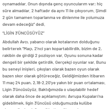
oynamadılar. Onun dışında genç oyuncularım var; hiç
süre almadılar. 2 haftadır da aynı 11 ile çıkıyorum. Şimdi
2 gün tamamen toparlanma ve dinlenme ile yolumuza
devam edeceğiz” dedi.
“LİGİN 3’ÜNCÜSÜYÜZ”
Abdullah Avcı, yabancı olarak kotalarının dolduğunu
belirterek “Maçı, 2’nci yarı kopartabilirdik, bizim de 2,
rakibin de girdiği 2 pozisyon var. Oyunu sonuna kadar
dengeli bir şekilde getirdik. Gerçekçi oyunlar var. Bunu
bu seneyi inişleri, çıkışları olarak bazen oyun olarak
bazen skor olarak götüreceğiz. Geldiğimizden itibaren
11 maç 24 puan, 2,18-2.20’ye yakın bir puan ortalaması.
Ligin 3’üncüsüyüz. Baktığımızda o ulaşılabilir hedef
olarak daha önce de açıklamıştım; Avrupa Kupaları’na
gidebilmek, ligin 3’üncüsü olduğumuzda kulübe