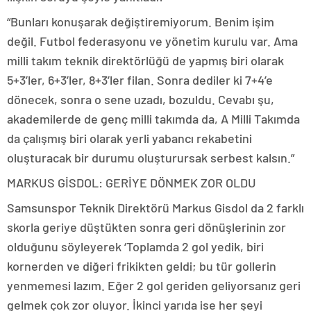
“Bunları konuşarak değiştiremiyorum. Benim işim
değil. Futbol federasyonu ve yönetim kurulu var. Ama
milli takım teknik direktörlüğü de yapmış biri olarak
5+3’ler, 6+3’ler, 8+3’ler filan. Sonra dediler ki 7+4’e
dönecek, sonra o sene uzadı, bozuldu. Cevabı şu,
akademilerde de genç milli takımda da, A Milli Takımda
da çalışmış biri olarak yerli yabancı rekabetini
oluşturacak bir durumu oluşturursak serbest kalsın.”
MARKUS GİSDOL: GERİYE DÖNMEK ZOR OLDU
Samsunspor Teknik Direktörü Markus Gisdol da 2 farklı
skorla geriye düştükten sonra geri dönüşlerinin zor
olduğunu söyleyerek ‘Toplamda 2 gol yedik, biri
kornerden ve diğeri frikikten geldi; bu tür gollerin
yenmemesi lazım. Eğer 2 gol geriden geliyorsanız geri
gelmek çok zor oluyor. İkinci yarıda ise her şeyi