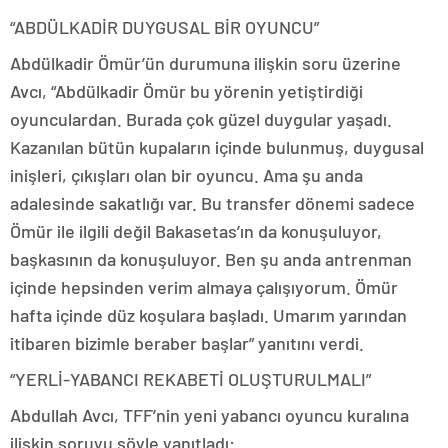
“ABDÜLKADİR DUYGUSAL BİR OYUNCU”
Abdülkadir Ömür’ün durumuna ilişkin soru üzerine
Avcı, “Abdülkadir Ömür bu yörenin yetiştirdiği
oyunculardan. Burada çok güzel duygular yaşadı.
Kazanılan bütün kupaların içinde bulunmuş, duygusal
inişleri, çıkışları olan bir oyuncu. Ama şu anda
adalesinde sakatlığı var. Bu transfer dönemi sadece
Ömür ile ilgili değil Bakasetas’ın da konuşuluyor,
başkasının da konuşuluyor. Ben şu anda antrenman
içinde hepsinden verim almaya çalışıyorum. Ömür
hafta içinde düz koşulara başladı. Umarım yarından
itibaren bizimle beraber başlar” yanıtını verdi.
“YERLİ-YABANCI REKABETİ OLUŞTURULMALI”
Abdullah Avcı, TFF’nin yeni yabancı oyuncu kuralına
ilişkin soruyu şöyle yanıtladı: