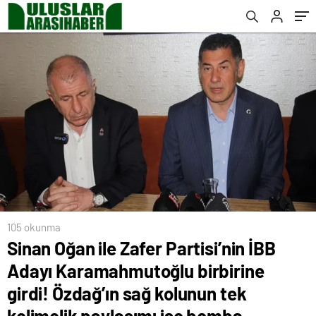
sağ kolunun tek kelimelik paylaşımı ise
bomba
105 okunma
Sinan Oğan ile Zafer Partisi’nin İBB
Adayı Karamahmutoğlu birbirine
girdi! Özdağ’ın sağ kolunun tek
kelimelik paylaşımı ise bomba