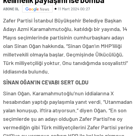
11 Mart 2024 00:27
ABONE OL
News
Zafer Partisi İstanbul Büyükşehir Belediye Başkan
Adayı Azmi Karamahmutoğlu, katıldığı bir yayında, 14
Mayıs seçimlerinde partisinin cumhurbaşkanı adayı
olan Sinan Oğan hakkında, “Sinan Oğan’ın MHP’liliği
milletvekili olmayla başlar. Geçmişinde Ülkücülüğü,
Türk milliyetçiliği yoktur. Onu tanıdığımda sosyalistti”
iddiasında bulundu.
SİNAN OĞAN’IN CEVABI SERT OLDU
Sinan Oğan, Karamahmutoğlu’nun iddialarına X
hesabından yaptığı paylaşımla yanıt verdi. “Utanmadan
yalan konuşup, iftira atıyorsun.” diyen Oğan, “En son
seçimlerde şu an adayı olduğun Zafer Partisi’ne oy
vermediğin gibi Türk milliyetçilerini Zafer Partisi yerine
CHP’ye oy vermeye çağırıp HDP ile kol kola girmeye