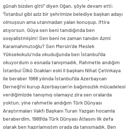
günah bizden gitti” diyen Oğan, şöyle devam etti:
“İstanbul gibi aziz bir şehrimize belediye başkan adayı
olmuşsun ama utanmadan yalan konuşup, iftira
atıyorsun. Güya sen beni tanıdığında ben
sosyalistmişim! Sen beni ne zaman tanıdın Azmi
Karamahmutoğlu? Sen Mersin’de Meslek
Yüksekokulu’nda okuduğunda ben İstanbul’da
okuyordum o esnada tanışmadık. Rahmetle andığım
İstanbul Ülkü Ocakları eski il başkanı Nihat Çetinkaya
ile beraber 1988 yılında İstanbul’da Azerbaycan
Derneği’ni kurup Azerbaycan’ın bağımsızlık mücadelesi
verdiğimizde tanışmış olamayız zira sen oralarda
yoktun, yine rahmetle andığım Türk Dünyası
Araştırmaları Vakfı Başkanı Turan Yazgan hocamla
beraberdim, 1989’da Türk Dünyası Atlasını ilk defa
olarak ben hazırlamıştım orada da tanışmadık. Ben