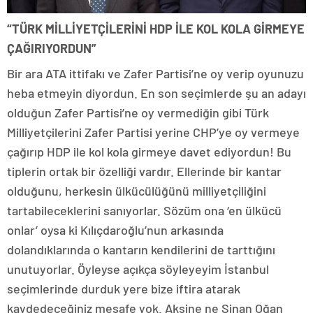
“TÜRK MİLLİYETÇİLERİNİ HDP İLE KOL KOLA GİRMEYE
ÇAĞIRIYORDUN”
Bir ara ATA ittifakı ve Zafer Partisi’ne oy verip oyunuzu
heba etmeyin diyordun. En son seçimlerde şu an adayı
olduğun Zafer Partisi’ne oy vermediğin gibi Türk
Milliyetçilerini Zafer Partisi yerine CHP’ye oy vermeye
çağırıp HDP ile kol kola girmeye davet ediyordun! Bu
tiplerin ortak bir özelliği vardır. Ellerinde bir kantar
olduğunu, herkesin ülkücülüğünü milliyetçiliğini
tartabileceklerini sanıyorlar. Sözüm ona ‘en ülkücü
onlar’ oysa ki Kılıçdaroğlu’nun arkasında
dolandıklarında o kantarın kendilerini de tarttığını
unutuyorlar. Öyleyse açıkça söyleyeyim İstanbul
seçimlerinde durduk yere bize iftira atarak
kaydedeceğiniz mesafe yok. Aksine ne Sinan Oğan