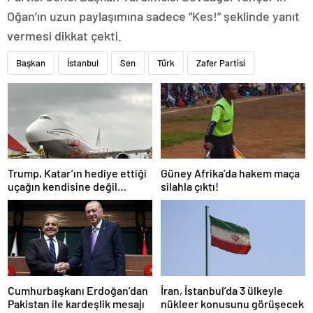
Oğan’ın uzun paylaşımına sadece “Kes!” şeklinde yanıt
vermesi dikkat çekti.
Başkan
İstanbul
Sen
Türk
Zafer Partisi
Trump, Katar’ın hediye ettiği
Güney Afrika’da hakem maça
uçağın kendisine değil
silahla çıktı!
Pentagon’a verileceğini
açıkladı
Cumhurbaşkanı Erdoğan’dan
İran, İstanbul’da 3 ülkeyle
Pakistan ile kardeşlik mesajı
nükleer konusunu görüşecek