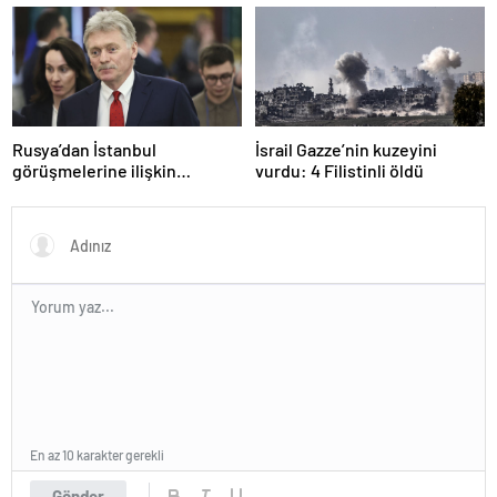
Rusya’dan İstanbul
İsrail Gazze’nin kuzeyini
görüşmelerine ilişkin
vurdu: 4 Filistinli öldü
açıklama
En az 10 karakter gerekli
Gönder