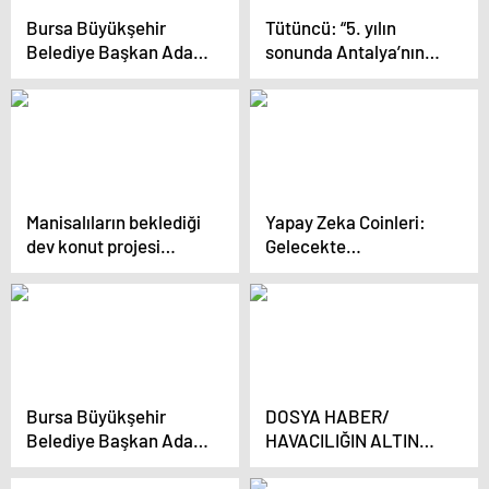
Bursa Büyükşehir
Tütüncü: “5. yılın
Belediye Başkan Adayı
sonunda Antalya’nın
Mustafa Bozbey
ulaşım sorunu ortadan
projelerini tanıttı
kalkacak”
Manisalıların beklediği
Yapay Zeka Coinleri:
dev konut projesi
Gelecekte
başladı
Değerlenecek mi?
Bursa Büyükşehir
DOSYA HABER/
Belediye Başkan Adayı
HAVACILIĞIN ALTIN
Mustafa Bozbey
ÇAĞI-GÖRÜŞ-
projelerini tanıttı
Türkiye’nin akıllı gücü: