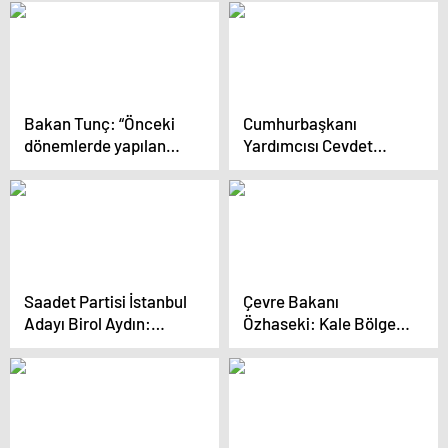
Bakan Tunç: “Önceki
Cumhurbaşkanı
dönemlerde yapılan
Yardımcısı Cevdet
değişiklikler
Yılmaz: Antalya’ya her
anayasadaki vesayetçi
türlü desteği verdik
ruhun azalmasını
sağladı”
Saadet Partisi İstanbul
Çevre Bakanı
Adayı Birol Aydın:
Özhaseki: Kale Bölgesi
“Bizim Bir İstanbul
Yenileme Projesi için 1
Tasavvurumuz Var,
milyar lirayı geçen bir
Kalite Denince Akla
bütçe var
İstanbul Gelecek”