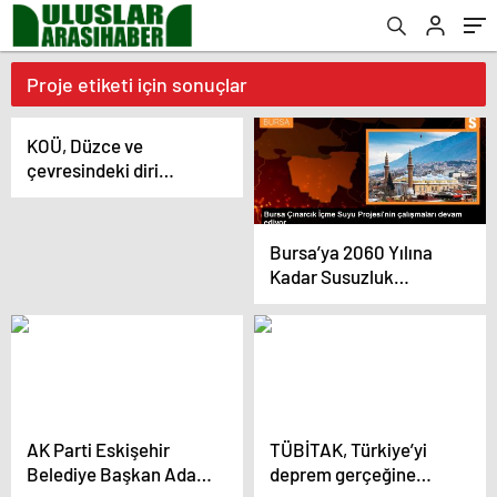
Proje etiketi için sonuçlar
KOÜ, Düzce ve
çevresindeki diri
fayları kayıt altına
alacak
Bursa’ya 2060 Yılına
Kadar Susuzluk
Yaşatmayacak Proje
Başlatıldı
AK Parti Eskişehir
TÜBİTAK, Türkiye’yi
Belediye Başkan Adayı
deprem gerçeğine