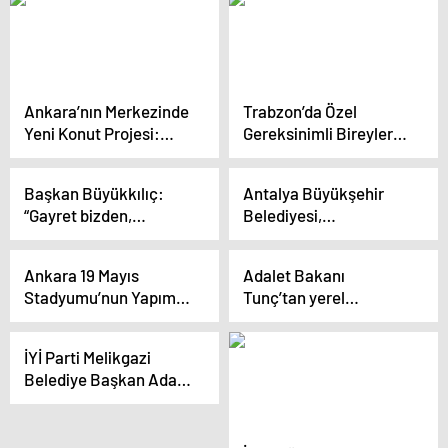
açıkladı
Ankara’nın Merkezinde
Trabzon’da Özel
Yeni Konut Projesi:
Gereksinimli Bireyler
Adres Ankara Evleri
İstihdama
Kazandırılıyor
Başkan Büyükkılıç:
Antalya Büyükşehir
“Gayret bizden,
Belediyesi,
çalışmak bizden,
Korkuteli’nde Tarımsal
insanları kucaklamak
Sulama Projesi
Ankara 19 Mayıs
Adalet Bakanı
bizden”
Gerçekleştiriyor
Stadyumu’nun Yapımı
Tunç’tan yerel
Devam Ediyor
yönetimlerin Ankara ile
işbirliği vurgusu
İYİ Parti Melikgazi
Belediye Başkan Adayı
Sedat Kılınç’ın Seçim
Koordinasyon Merkezi
Açıldı