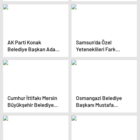
Nebi Hatipoğlu,
daha hazırlıklı hale
Projelerini Tanıttı
getiriyor
AK Parti Konak
Samsun’da Özel
Belediye Başkan Adayı
Yeteneklileri Fark
Ceyda Bölünmez
Edelim Projesi Açıldı
Çankırı, Projelerini
Duyurdu
Cumhur İttifakı Mersin
Osmangazi Belediye
Büyükşehir Belediye
Başkanı Mustafa
Başkan Adayı Serdar
Dündar, yeni dönem
Soydan: Mersin Her
vizyonunu ve
Şeyin En İyisini Hak
projelerini açıkladı
Ediyor