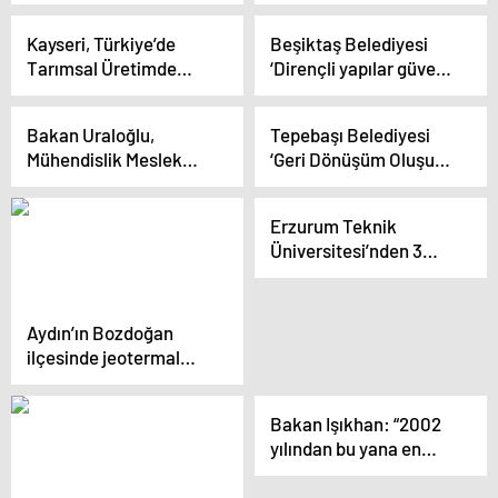
Uraloğlu, Sirkeci-
Odaklı Yeni Nesil
Kazlıçeşme Raylı
Ulaşım Projesi Yarın
Kayseri, Türkiye’de
Beşiktaş Belediyesi
Sistem ve Yaya Odaklı
Hizmete Alınıyor
Tarımsal Üretimde
‘Dirençli yapılar güvenli
Yeni Nesil Ulaşım
Yükselişini Sürdürüyor
Beşiktaş’ paneli
Projesi’ni inceledi
düzenledi
Bakan Uraloğlu,
Tepebaşı Belediyesi
Mühendislik Meslek
‘Geri Dönüşüm Oluşum’
Kanunu ve Teknik
Sergisini Açtı
Hizmetler Sınıfı
Erzurum Teknik
Çalıştayı’nda konuştu
Üniversitesi’nden 3
Açıklaması
Proje TÜBİTAK
Destekli
Aydın’ın Bozdoğan
ilçesinde jeotermal
santrale karşı köylüler
mücadele ediyor
Bakan Işıkhan: “2002
yılından bu yana en
yüksek istihdam
oranları bekleniyor”