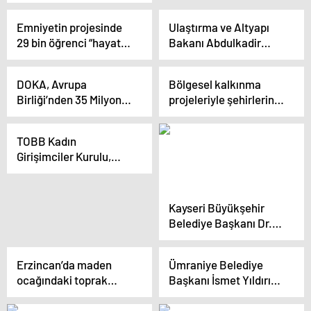
Sahada Projesi 12
kente ve 3 ülkeye
Emniyetin projesinde
Ulaştırma ve Altyapı
yayıldı
29 bin öğrenci “hayata
Bakanı Abdulkadir
renk verdi”
Uraloğlu, Filyos
Limanı’ndaki
DOKA, Avrupa
Bölgesel kalkınma
çalışmalara ilişkin
Birliği’nden 35 Milyon
projeleriyle şehirlerin
açıklamalarda bulundu
TL Fon Sağladı
cazibe merkezi haline
gelmesi hedefleniyor
TOBB Kadın
Girişimciler Kurulu,
İşimiz Temiz Projesi’ni
81 ile yaygınlaştırıyor
Kayseri Büyükşehir
Belediye Başkanı Dr.
Memduh Büyükkılıç,
KAYSO Şubat Ayı
Erzincan’da maden
Ümraniye Belediye
Meclis Toplantısı’na
ocağındaki toprak
Başkanı İsmet Yıldırım,
Katıldı
kaymasında zanlıların
kongre merkezi ve
ifadeleri ortaya çıktı
şehir parkı projelerini