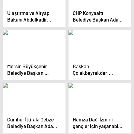
Ulaştırma ve Altyapı
CHP Konyaaltı
Bakanı Abdulkadir
Belediye Başkan Adayı
Uraloğlu, Diyarbakır-
Cem Kotan, Proje
Bismil-Batman kara
Tanıtım Toplantısında
yolunun açılışını
Hedeflerini Açıkladı
gerçekleştirdi
Mersin Büyükşehir
Başkan
Belediye Başkanı
Çolakbayrakdar:
Vahap Seçer, Mersin’in
“Şehrin kalbinde
turizm potansiyelini
yepyeni bir şehir inşa
açıkladı
edeceğiz”
Cumhur İttifakı Gebze
Hamza Dağ, İzmir’i
Belediye Başkan Adayı
gençler için yaşanabilir
Zinnur Büyükgöz,
bir şehir haline