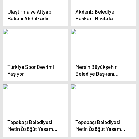
Ulaştırma ve Altyapı
Akdeniz Belediye
Bakanı Abdulkadir
Başkanı Mustafa
Uraloğlu, TÜRKSAT 6A
Gültak, Sporcularla Bir
uydusunun haziran
Araya Geldi
ayında yörüngesine
gönderileceğini
açıkladı
Türkiye Spor Devrimi
Mersin Büyükşehir
Yaşıyor
Belediye Başkanı
Vahap Seçer: Mersin
Metrosu
tamamlanacak
Tepebaşı Belediyesi
Tepebaşı Belediyesi
Metin Özöğüt Yaşam
Metin Özöğüt Yaşam
Merkezi Açıldı
Merkezi Açıldı