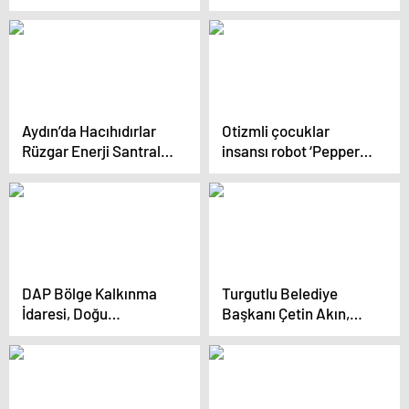
bloklarla ilgili
durum: “Mayıs ayında
iddianame hazırlandı
teslimini planlıyoruz”
Aydın’da Hacıhıdırlar
Otizmli çocuklar
Rüzgar Enerji Santrali
insansı robot ‘Pepper’
projesine yürütmeyi
ile öğrenecek
durdurma kararı
DAP Bölge Kalkınma
Turgutlu Belediye
İdaresi, Doğu
Başkanı Çetin Akın,
Anadolu’da Tarım ve
projelerin son
Hayvancılık Projelerine
hazırlıklarını inceledi
Destek Veriyor