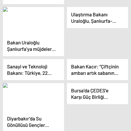
Başkan Adayı Ümit
Özlale, projelerini
Ulaştırma Bakanı
açıkladı
Uraloğlu, Şanlıurfa-
Ovaköy arasına 320
kilometrelik yeni bir
otoyol inşa edecek
Bakan Uraloğlu
Şanlıurfa’ya müjdeleri
sıraladı
Sanayi ve Teknoloji
Bakan Kacır: “Çiftçinin
Bakanı: Türkiye, 22
ambarı artık sabanın
yılda yerli ve milli
ucunda değil”
imkanlarla savunma
Bursa’da ÇEDES’e
envanterini üretebilen
Karşı Güç Birliği
bir ülke haline geldi
Platformu Oluşturuldu
Diyarbakır’da Su
Gönüllüsü Gençler