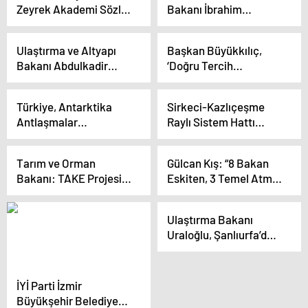
Zeyrek Akademi Sözlü
Bakanı İbrahim
şehri kaybederiz’
Tarih Sempozyumu
Yumaklı, Kayseri
Düzenledi
pastırmasının Avrupa
Ulaştırma ve Altyapı
Başkan Büyükkılıç,
Birliği’nde tescil
Bakanı Abdulkadir
‘Doğru Tercih
başvurusu olduğunu
Uraloğlu, Kırklareli’de
Kampüs’te’ Gençlerle
açıkladı
yeni ulaşım projelerinin
Buluştu
Türkiye, Antarktika
Sirkeci-Kazlıçeşme
açılışını yaptı
Antlaşmalar
Raylı Sistem Hattı
Sistemi’nde Danışman
pazartesi günü
Ülke Olmak İçin Hukuki
hizmete açılıyor
Tarım ve Orman
Gülcan Kış: “8 Bakan
Altyapı Oluşturacak
Bakanı: TAKE Projesi
Eskiten, 3 Temel Atma
ile 1,73 milyon dekar
Töreni Gerçekleştirilen
arazide bitkisel üretim
Çukurova Havalimanı
Ulaştırma Bakanı
hedefleniyor
13 Yıldır Bitirilemedi.
Uraloğlu, Şanlıurfa’da
önemli bir ticaret
koridorunun hayata
geçirileceğini açıkladı
İYİ Parti İzmir
Büyükşehir Belediye