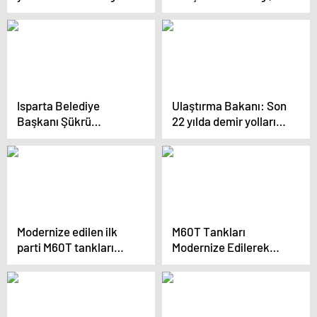
müzeciliği kapsamına
Saf Irkların
alıyoruz (2)
Devamlılığını
Sağlamak İçin Önemli
Bir Proje Yürütüyor
Isparta Belediye
Ulaştırma Bakanı: Son
Başkanı Şükrü
22 yılda demir yollarına
Başdeğirmen, ‘Beni
22,1 milyar dolar
Dinler Misiniz?’
yatırım yapıldı
projesinin işbirliği
protokolünü imzaladı
Modernize edilen ilk
M60T Tankları
parti M60T tankları
Modernize Edilerek
Kara Kuvvetleri
Kara Kuvvetleri’ne
Komutanlığı’na teslim
Teslim Edildi
edildi