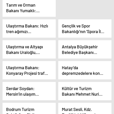
Tarım ve Orman
Bakanı Yumaklı:
Türkiye’nin hedefi
ikinci yüzyılda daha
Ulaştırma Bakanı: Hızlı
Gençlik ve Spor
ileriye gitmek
tren ağımızı
Bakanlığı’nın ‘Spora İlk
Karadeniz’e
Adım’ Projesiyle İlkokul
ulaştıracağız
Öğrencileri Sporla
Ulaştırma ve Altyapı
Antalya Büyükşehir
Buluşuyor
Bakanı Uraloğlu,
Belediye Başkanı
Konya’ya 55,6
Böcek: “5 Yıllık
kilometre raylı sistem
Süreçte 77 Projeyle
Ulaştırma Bakanı:
Hatay’da
hattı kazandırılacağını
Yola Çıktık, 182 Proje
Konyaray Projesi trafik
depremzedelere konut
açıkladı
Tamamladık”
yoğunluğunu
ve iş yeri projesi
azaltacak
başlıyor
Serdar Soydan:
Kültür ve Turizm
Mersin’in ulaşım
Bakanı Mehmet Nuri
sorununa biz çözüm
Ersoy: Seçimlerde
bulacağız
Geleceğimizi de
Bodrum Turizm
Murat Sesli, Kdz.
Seçiyoruz