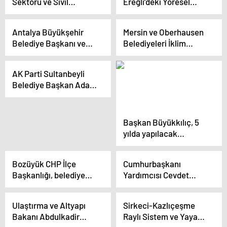
Sektörü ve Sivil
Ereğli’deki Yöresel
Toplum Kuruluşları
Derneklerle Buluştu
Buluşmaları
Antalya Büyükşehir
Mersin ve Oberhausen
Gerçekleştirildi
Belediye Başkanı ve
Belediyeleri İklim
Adayı Muhittin Böcek,
Eğitimi Projesi İçin İş
Yeni Projelerini Tanıttı
Birliği Yaptı
AK Parti Sultanbeyli
Belediye Başkan Adayı
Ali Tombaş,
Sultanbeyli’ye 100
Projeyle Yeni Bir
Başkan Büyükkılıç, 5
Dönem Başlattı
yılda yapılacak
projeleri anlattı
Bozüyük CHP İlçe
Cumhurbaşkanı
Başkanlığı, belediye
Yardımcısı Cevdet
meclis üyesi ve il genel
Yılmaz: Ankara’yı
meclis üyesi adaylarını
Türkiye Yüzyılı’na
Ulaştırma ve Altyapı
Sirkeci-Kazlıçeşme
tanıttı
taşıyacağız
Bakanı Abdulkadir
Raylı Sistem ve Yaya