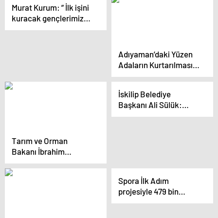
Murat Kurum: ” İlk işini
Milli muharip uçak
kuracak gençlerimize
100 bin TL sermaye
vereceğiz”
Adıyaman’daki Yüzen
Adaların Kurtarılması
İçin Proje Hazırlandı
İskilip Belediye
Başkanı Ali Sülük:
Yaptıklarımız
yapacaklarımızın
teminatıdır
Tarım ve Orman
Bakanı İbrahim
Yumaklı: Türkiye
Yüzyılının İnşası İçin
Spora İlk Adım
Kararlıyız
projesiyle 479 bin
öğrenci sporla tanıştı