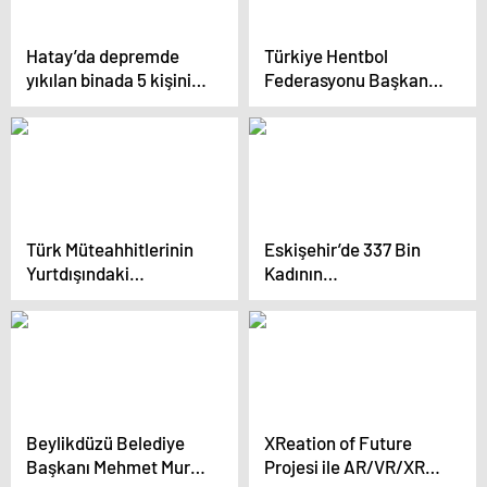
Hatay’da depremde
Türkiye Hentbol
yıkılan binada 5 kişinin
Federasyonu Başkanı
ölümüyle ilgili dava
Uğur Kılıç, Fenerbahçe,
açıldı
Galatasaray ve
Trabzonspor’un da
hentbol takımı
kurmalarını istedi
Türk Müteahhitlerinin
Eskişehir’de 337 Bin
Yurtdışındaki
Kadının
Başarıları Artıyor
Bilinçlendirilmesi
Hedefleniyor
Beylikdüzü Belediye
XReation of Future
Başkanı Mehmet Murat
Projesi ile AR/VR/XR