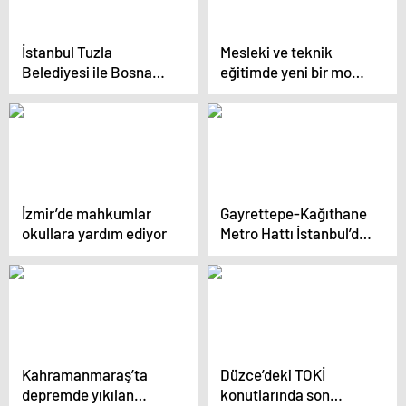
İstanbul Tuzla
Mesleki ve teknik
Belediyesi ile Bosna
eğitimde yeni bir model
Hersek Tuzla
hazırlığı yapılıyor
Belediyesi Arasında İş
Birliği Projesi
İzmir’de mahkumlar
Gayrettepe-Kağıthane
okullara yardım ediyor
Metro Hattı İstanbul’da
Hizmete Açıldı
Kahramanmaraş’ta
Düzce’deki TOKİ
depremde yıkılan
konutlarında son