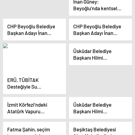
İnan Güney:
Beyoğlu’nda kentsel
dönüşüm seferberliği
başlatacağız
CHP Beyoğlu Belediye
CHP Beyoğlu Belediye
Başkan Adayı İnan
Başkan Adayı İnan
Güney kentsel
Güney Projelerini
dönüşüme vurgu yaptı
Tanıttı
Üsküdar Belediye
Başkanı Hilmi
Türkmen’den projeler
ve hizmet sözü
ERÜ, TÜBİTAK
Desteğiyle Su
Çerenkov Dedektörü
Kuracak
İzmit Körfezi’ndeki
Üsküdar Belediye
Atatürk Vapuru
Başkanı Hilmi
Elektrikli Batarya ile
Türkmen, Proje ve
Dönüşecek
Aday Tanıtım
Fatma Şahin, seçim
Beşiktaş Belediyesi
Toplantısı’nda