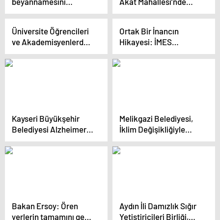
beyannamesini
Akat Mahallesi’nde
Üsküdar’da yapılan ve
açıkladı
kentsel dönüşüm
planlanan projeleri
çalışmalarına başladı
anlattı
Üniversite Öğrencileri
Ortak Bir İnancın
ve Akademisyenlerden
Hikayesi: İMES
Oluşan Proje Ekibi,
Belgesel ve Kitap
Fabrika Atıklarından
Projesi
Dev Mozaik Eser
Yapıyor
Kayseri Büyükşehir
Melikgazi Belediyesi,
Belediyesi Alzheimer
İklim Değişikliğiyle
Merkezi’ni Hayata
Mücadele İçin Dijital
Geçiriyor
Belediye Hizmetlerini
Artırma Projesiyle
Avrupa Birliği’nden
Hibe Aldı
Bakan Ersoy: Ören
Aydın İli Damızlık Sığır
yerlerin tamamını gece
Yetiştiricileri Birliği,