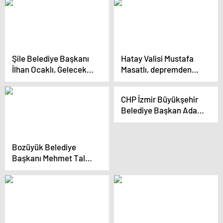
etkinlikte bir araya
Projesi
geldi”
Şile Belediye Başkanı
Hatay Valisi Mustafa
İlhan Ocaklı, Gelecek
Masatlı, depremden
Dönem Projelerini
etkilenen tarihi
Anlattı
yapılardaki çalışmaları
CHP İzmir Büyükşehir
değerlendirdi
Belediye Başkan Adayı
Cemil Tugay: “İzmir’de
Yeni Nesil Belediyecilik
Olacak”
Bozüyük Belediye
Başkanı Mehmet Talat
Bakkalcıoğlu, Yeni
Küçük Sanayi Merkezi
Projesini Anlattı