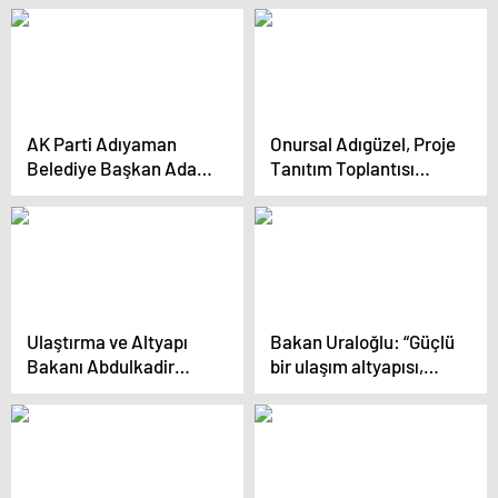
Seçim Beyannamesini
getirecek projelerini
Açıkladı
tanıttı
AK Parti Adıyaman
Onursal Adıgüzel, Proje
Belediye Başkan Adayı
Tanıtım Toplantısı
Ziya Polat, 104
Düzenledi…
Projesini Anlattı
“Yapacağımız Projeler
Tam 1 Milyon 474 Bin
718 Metrekare Yer
Tutuyor”
Ulaştırma ve Altyapı
Bakan Uraloğlu: “Güçlü
Bakanı Abdulkadir
bir ulaşım altyapısı,
Uraloğlu: Güçlü bir
ekonomik büyümenin
ulaşım altyapısı,
birincil şartıdır”
ekonomik büyümenin
birincil şartıdır