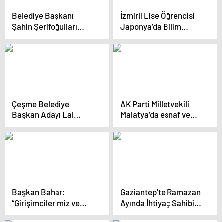
Belediye Başkanı
İzmirli Lise Öğrencisi
Şahin Şerifoğulları
Japonya’da Bilim
‘Yeni Yüzyılda Elazığ
Seferine Katılacak
Vizyonunu’ tanıttı
Çeşme Belediye
AK Parti Milletvekili
Başkan Adayı Lal
Malatya’da esnaf ve
Denizli: “Birlikte
vatandaşlarla bir araya
Çeşme Diyeceğiz,
geldi
Birlikte Türkiye
Diyeceğiz.
Başkan Bahar:
Gaziantep’te Ramazan
“Girişimcilerimiz ve
Ayında İhtiyaç Sahibi
yatırımcılarımız bu
Vatandaşlara Destek