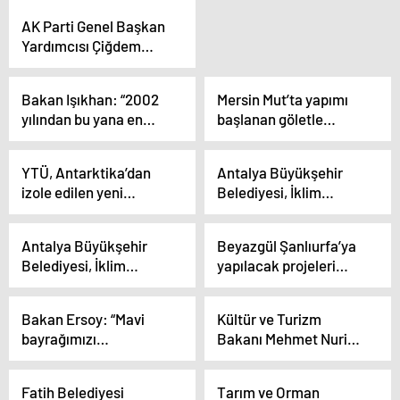
AK Parti Genel Başkan
Yardımcısı Çiğdem
Karaaslan:
Şehirlerimiz kendi
Bakan Işıkhan: “2002
Mersin Mut’ta yapımı
hedeflerini
yılından bu yana en
başlanan göletle
gerçekleştirmeden
yüksek istihdam
tarımsal alanlar
ulusal hedefe ulaşmak
oranları bekleniyor”
sulanacak
mümkün değil
YTÜ, Antarktika’dan
Antalya Büyükşehir
izole edilen yeni
Belediyesi, İklim
bakteri türleriyle enerji
Değişikliği ile
tasarrufu sağlayacak
Mücadele Projesi için
Antalya Büyükşehir
Beyazgül Şanlıurfa’ya
bir ürün geliştirmeyi
Malta Heyetini Ağırladı
Belediyesi, İklim
yapılacak projeleri
hedefliyor
Değişikliği ile
paylaştı
Mücadele Projesi için
Bakan Ersoy: “Mavi
Kültür ve Turizm
Malta Heyetini Ağırladı
bayrağımızı
Bakanı Mehmet Nuri
kaybedersek turizmi
Ersoy: ‘Mavi bayrağı
kaybederiz”
kaybedersek turizmi,
Fatih Belediyesi
Tarım ve Orman
turizmi kaybedersek