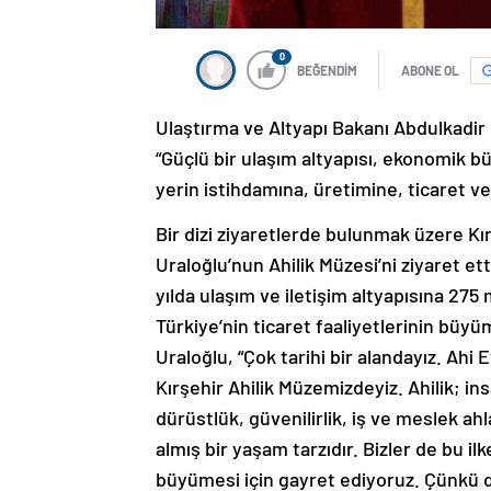
0
BEĞENDİM
ABONE OL
Ulaştırma ve Altyapı Bakanı Abdulkadir U
“Güçlü bir ulaşım altyapısı, ekonomik büy
yerin istihdamına, üretimine, ticaret v
Bir dizi ziyaretlerde bulunmak üzere Kı
Uraloğlu’nun Ahilik Müzesi’ni ziyaret e
yılda ulaşım ve iletişim altyapısına 275 
Türkiye’nin ticaret faaliyetlerinin büy
Uraloğlu, “Çok tarihi bir alandayız. Ahi E
Kırşehir Ahilik Müzemizdeyiz. Ahilik; ins
dürüstlük, güvenilirlik, iş ve meslek ah
almış bir yaşam tarzıdır. Bizler de bu il
büyümesi için gayret ediyoruz. Çünkü