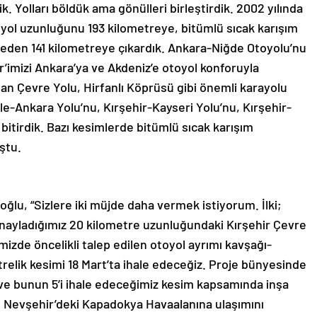
. Yolları böldük ama gönülleri birleştirdik. 2002 yılında
 yol uzunluğunu 193 kilometreye, bitümlü sıcak karışım
reden 141 kilometreye çıkardık. Ankara-Niğde Otoyolu’nu
ehir’imizi Ankara’ya ve Akdeniz’e otoyol konforuyla
an Çevre Yolu, Hirfanlı Köprüsü gibi önemli karayolu
le-Ankara Yolu’nu, Kırşehir-Kayseri Yolu’nu, Kırşehir-
itirdik. Bazı kesimlerde bitümlü sıcak karışım
ştu.
oğlu, “Sizlere iki müjde daha vermek istiyorum. İlki;
onayladığımız 20 kilometre uzunluğundaki Kırşehir Çevre
mizde öncelikli talep edilen otoyol ayrımı kavşağı-
trelik kesimi 18 Mart’ta ihale edeceğiz. Proje bünyesinde
 ve bunun 5’i ihale edeceğimiz kesim kapsamında inşa
in Nevşehir’deki Kapadokya Havaalanına ulaşımını