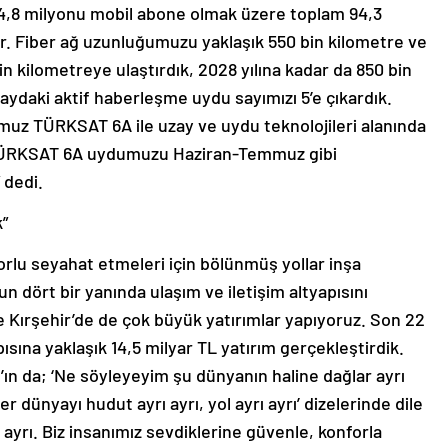
74,8 milyonu mobil abone olmak üzere toplam 94,3
r. Fiber ağ uzunluğumuzu yaklaşık 550 bin kilometre ve
n kilometreye ulaştırdık, 2028 yılına kadar da 850 bin
ydaki aktif haberleşme uydu sayımızı 5’e çıkardık.
umuz TÜRKSAT 6A ile uzay ve uydu teknolojileri alanında
. TÜRKSAT 6A uydumuzu Haziran-Temmuz gibi
 dedi.
k”
forlu seyahat etmeleri için bölünmüş yollar inşa
n dört bir yanında ulaşım ve iletişim altyapısını
Kırşehir’de de çok büyük yatırımlar yapıyoruz. Son 22
apısına yaklaşık 14,5 milyar TL yatırım gerçekleştirdik.
n da; ‘Ne söyleyeyim şu dünyanın haline dağlar ayrı
er dünyayı hudut ayrı ayrı, yol ayrı ayrı’ dizelerinde dile
yrı ayrı. Biz insanımız sevdiklerine güvenle, konforla