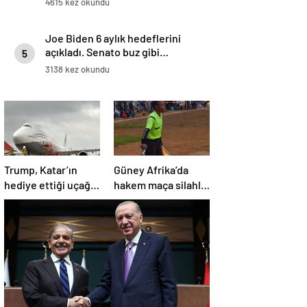
4615 kez okundu
Joe Biden 6 aylık hedeflerini
açıkladı. Senato buz gibi…
5
3138 kez okundu
Trump, Katar’ın
Güney Afrika’da
hediye ettiği uçağın
hakem maça silahla
kendisine değil
çıktı!
Pentagon’a
verileceğini açıkladı