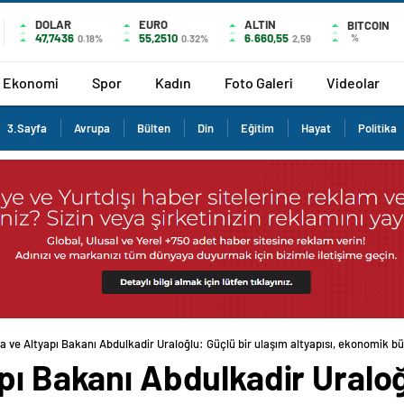
DOLAR
EURO
ALTIN
BITCOIN
47,7436
55,2510
6.660,55
%
0.18%
0.32%
2,59
Ekonomi
Spor
Kadın
Foto Galeri
Videolar
3.Sayfa
Avrupa
Bülten
Din
Eğitim
Hayat
Politika
a ve Altyapı Bakanı Abdulkadir Uraloğlu: Güçlü bir ulaşım altyapısı, ekonomik büy
pı Bakanı Abdulkadir Uraloğ