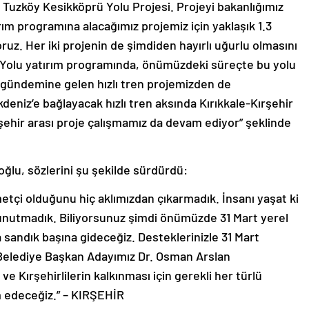
Tuzköy Kesikköprü Yolu Projesi. Projeyi bakanlığımız
ım programına alacağımız projemiz için yaklaşık 1.3
oruz. Her iki projenin de şimdiden hayırlı uğurlu olmasını
Yolu yatırım programında, önümüzdeki süreçte bu yolu
gündemine gelen hızlı tren projemizden de
eniz’e bağlayacak hızlı tren aksında Kırıkkale-Kırşehir
evşehir arası proje çalışmamız da devam ediyor” şeklinde
ğlu, sözlerini şu şekilde sürdürdü:
izmetçi olduğunu hiç aklımızdan çıkarmadık. İnsanı yaşat ki
unutmadık. Biliyorsunuz şimdi önümüzde 31 Mart yerel
a sandık başına gideceğiz. Desteklerinizle 31 Mart
 Belediye Başkan Adayımız Dr. Osman Arslan
 ve Kırşehirlilerin kalkınması için gerekli her türlü
m edeceğiz.” – KIRŞEHİR