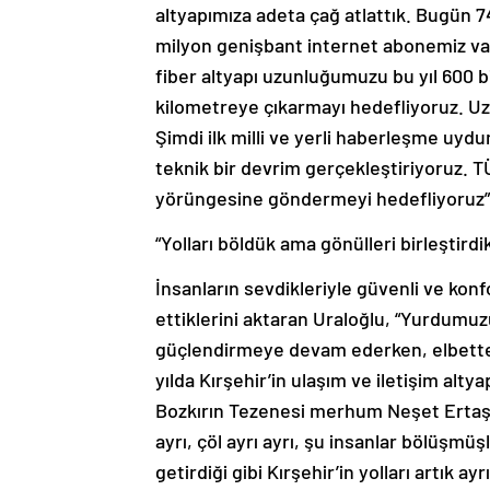
altyapımıza adeta çağ atlattık. Bugün 
milyon genişbant internet abonemiz va
fiber altyapı uzunluğumuzu bu yıl 600 bi
kilometreye çıkarmayı hedefliyoruz. Uza
Şimdi ilk milli ve yerli haberleşme uyd
teknik bir devrim gerçekleştiriyoruz
yörüngesine göndermeyi hedefliyoruz”
“Yolları böldük ama gönülleri birleştirdi
İnsanların sevdikleriyle güvenli ve kon
ettiklerini aktaran Uraloğlu, “Yurdumuzu
güçlendirmeye devam ederken, elbette 
yılda Kırşehir’in ulaşım ve iletişim alty
Bozkırın Tezenesi merhum Neşet Ertaş’ı
ayrı, çöl ayrı ayrı, şu insanlar bölüşmüşl
getirdiği gibi Kırşehir’in yolları artık a