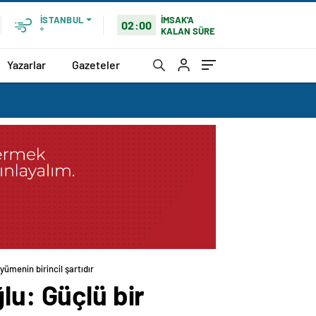
İMSAK'A
İSTANBUL
02:00
KALAN SÜRE
°
Yazarlar
Gazeteler
ümenin birincil şartıdır
lu: Güçlü bir