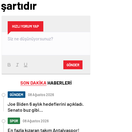
şartıdır
HIZLI YORUM YAP
GÖNDER
SON DAKİKA
HABERLERİ
GÜNDEM
08 Ağustos 2026
Joe Biden 6 aylık hedeflerini açıkladı.
Senato buz gibi…
SPOR
08 Ağustos 2026
En fazla kızaran takım Antalyaspor!