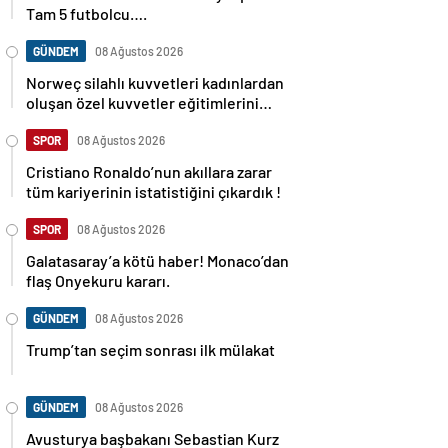
Tam 5 futbolcu….
GÜNDEM
08 Ağustos 2026
Norweç silahlı kuvvetleri kadınlardan
oluşan özel kuvvetler eğitimlerini
başlattı.
SPOR
08 Ağustos 2026
Cristiano Ronaldo’nun akıllara zarar
tüm kariyerinin istatistiğini çıkardık !
SPOR
08 Ağustos 2026
Galatasaray’a kötü haber! Monaco’dan
flaş Onyekuru kararı.
GÜNDEM
08 Ağustos 2026
Trump’tan seçim sonrası ilk mülakat
GÜNDEM
08 Ağustos 2026
Avusturya başbakanı Sebastian Kurz