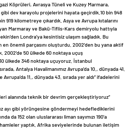
gazi Köprüleri, Avrasya Tüneli ve Kuzey Marmara,
gibi dev karayolu projelerini hayata geçirdik.10 bin 948
in 919 kilometreye çıkardık. Asya ve Avrupa kıtalarını
ayan Marmaray ve Bakü-Tiflis-Kars demiryolu hattıyla
Pekin’den Londra’ya kesintisiz ulaşım sağladık. Bu
 en önemli parçasını oluşturdu. 2002’den bu yana aktif
ık. 2002’de 50 ülkede 60 noktaya uçuş
130 ülkede 346 noktaya uçuyoruz. İstanbul
sırada, Antalya Havalimanımız Avrupa’da 10., dünyada 41.
Avrupa’da 11., dünyada 43. sırada yer aldı” ifadelerini
eri alanında teknik bir devrim gerçekleştiriyoruz”
yı gibi yörüngesine göndermeyi hedeflediklerini
ında da 152 olan uluslararası liman sayımızı 190’a
 hamleler yaptık. Afrika seviyelerinde bulunan iletişim