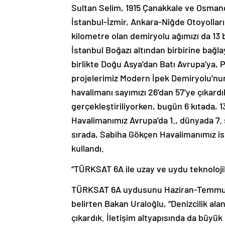
Sultan Selim, 1915 Çanakkale ve Osman
İstanbul-İzmir, Ankara-Niğde Otoyolları 
kilometre olan demiryolu ağımızı da 13 b
İstanbul Boğazı altından birbirine bağl
birlikte Doğu Asya’dan Batı Avrupa’ya, 
projelerimiz Modern İpek Demiryolu’nun
havalimanı sayımızı 26’dan 57’ye çıkard
gerçekleştiriliyorken, bugün 6 kıtada, 
Havalimanımız Avrupa’da 1., dünyada 7. 
sırada, Sabiha Gökçen Havalimanımız ise 
kullandı.
“TÜRKSAT 6A ile uzay ve uydu teknolojil
TÜRKSAT 6A uydusunu Haziran-Temmuz a
belirten Bakan Uraloğlu, “Denizcilik alan
çıkardık. İletişim altyapısında da büyük