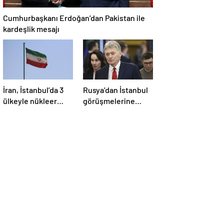
Cumhurbaşkanı Erdoğan’dan Pakistan ile
kardeşlik mesajı
İran, İstanbul’da 3
Rusya’dan İstanbul
ülkeyle nükleer
görüşmelerine
konusunu
ilişkin açıklama
görüşecek