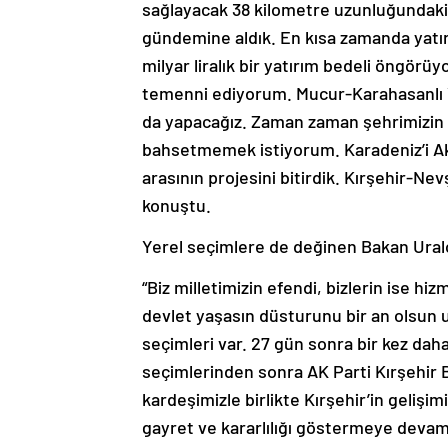
sağlayacak 38 kilometre uzunluğundaki 
gündemine aldık. En kısa zamanda yatır
milyar liralık bir yatırım bedeli öngörüy
temenni ediyorum. Mucur-Karahasanlı 
da yapacağız. Zaman zaman şehrimizin 
bahsetmemek istiyorum. Karadeniz’i Akd
arasının projesini bitirdik. Kırşehir-N
konuştu.
Yerel seçimlere de değinen Bakan Uralo
“Biz milletimizin efendi, bizlerin ise h
devlet yaşasın düsturunu bir an olsun 
seçimleri var. 27 gün sonra bir kez dah
seçimlerinden sonra AK Parti Kırşehir
kardeşimizle birlikte Kırşehir’in gelişimi
gayret ve kararlılığı göstermeye deva