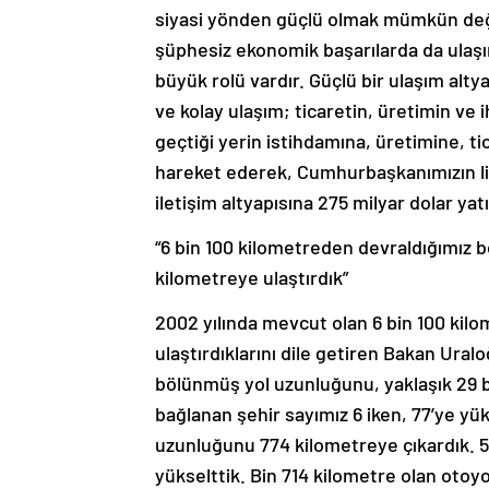
siyasi yönden güçlü olmak mümkün değil
şüphesiz ekonomik başarılarda da ulaşım
büyük rolü vardır. Güçlü bir ulaşım altya
ve kolay ulaşım; ticaretin, üretimin ve i
geçtiği yerin istihdamına, üretimine, t
hareket ederek, Cumhurbaşkanımızın lid
iletişim altyapısına 275 milyar dolar ya
“6 bin 100 kilometreden devraldığımız 
kilometreye ulaştırdık”
2002 yılında mevcut olan 6 bin 100 kil
ulaştırdıklarını dile getiren Bakan Ural
bölünmüş yol uzunluğunu, yaklaşık 29 b
bağlanan şehir sayımız 6 iken, 77’ye yük
uzunluğunu 774 kilometreye çıkardık. 
yükselttik. Bin 714 kilometre olan otoyo