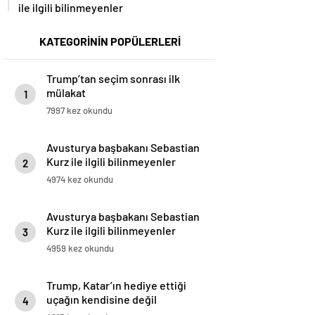
ile ilgili bilinmeyenler
KATEGORİNİN POPÜLERLERİ
Trump’tan seçim sonrası ilk
mülakat
1
7997 kez okundu
Avusturya başbakanı Sebastian
Kurz ile ilgili bilinmeyenler
2
4974 kez okundu
Avusturya başbakanı Sebastian
Kurz ile ilgili bilinmeyenler
3
4959 kez okundu
Trump, Katar’ın hediye ettiği
uçağın kendisine değil
4
Pentagon’a verileceğini açıkladı