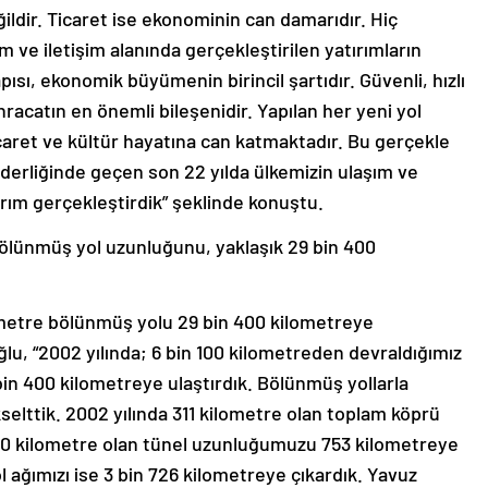
dir. Ticaret ise ekonominin can damarıdır. Hiç
 ve iletişim alanında gerçekleştirilen yatırımların
pısı, ekonomik büyümenin birincil şartıdır. Güvenli, hızlı
hracatın en önemli bileşenidir. Yapılan her yeni yol
icaret ve kültür hayatına can katmaktadır. Bu gerçekle
erliğinde geçen son 22 yılda ülkemizin ulaşım ve
tırım gerçekleştirdik” şeklinde konuştu.
bölünmüş yol uzunluğunu, yaklaşık 29 bin 400
ometre bölünmüş yolu 29 bin 400 kilometreye
oğlu, “2002 yılında; 6 bin 100 kilometreden devraldığımız
in 400 kilometreye ulaştırdık. Bölünmüş yollarla
selttik. 2002 yılında 311 kilometre olan toplam köprü
50 kilometre olan tünel uzunluğumuzu 753 kilometreye
l ağımızı ise 3 bin 726 kilometreye çıkardık. Yavuz