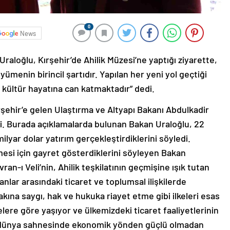
0
News
raloğlu, Kırşehir’de Ahilik Müzesi’ne yaptığı ziyarette,
ümenin birincil şartıdır. Yapılan her yeni yol geçtiği
e kültür hayatına can katmaktadır” dedi.
rşehir’e gelen Ulaştırma ve Altyapı Bakanı Abdulkadir
tti. Burada açıklamalarda bulunan Bakan Uraloğlu, 22
milyar dolar yatırım gerçekleştirdiklerini söyledi.
ümesi için gayret gösterdiklerini söyleyen Bakan
vran-ı Veli’nin, Ahilik teşkilatının geçmişine ışık tutan
anlar arasındaki ticaret ve toplumsal ilişkilerde
lakına saygı, hak ve hukuka riayet etme gibi ilkeleri esas
kelere göre yaşıyor ve ülkemizdeki ticaret faaliyetlerinin
 dünya sahnesinde ekonomik yönden güçlü olmadan