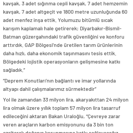
kavşak, 3 adet sığınma cepli kavşak, 7 adet hemzemin
kavşak, 7 adet altgeçit ve 1800 metre uzunluğunda 60
adet menfez inşa ettik. Yolumuzu bitümlü sıcak
karışım kaplamalı hale getirerek; Diyarbakır-Bismil-
Batman güzergahındaki trafik güvenliğini ve konforu
arttırdık. GAP Bölgesi’nde üretilen tarım ürünlerinin
daha hızlı, daha ekonomik taşınmasını tesis ettik.
Bölgedeki lojistik operasyonların gelişmesine katkı
sağladık.”
“Deprem Konutları’nın bağlantı ve imar yollarında
altyapı dahil çalışmalarımız sürmektedir”
Yol ile zamandan 33 milyon lira, akaryakıttan 24 milyon
lira olmak üzere yıllık toplam 57 milyon lira tasarruf
edileceğini aktaran Bakan Uraloğlu, “Çevreye zarar
veren araçların karbon emisyonunu da 3 bin ton
azaltarak doğanın korunmasına katkı sağlayacağız.