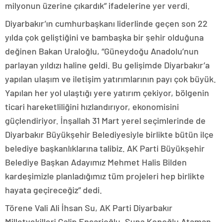
milyonun üzerine çıkardık” ifadelerine yer verdi.
Diyarbakır’ın cumhurbaşkanı liderlinde geçen son 22
yılda çok geliştiğini ve bambaşka bir şehir olduğuna
değinen Bakan Uraloğlu, “Güneydoğu Anadolu’nun
parlayan yıldızı haline geldi. Bu gelişimde Diyarbakır’a
yapılan ulaşım ve iletişim yatırımlarının payı çok büyük.
Yapılan her yol ulaştığı yere yatırım çekiyor, bölgenin
ticari hareketliliğini hızlandırıyor, ekonomisini
güçlendiriyor. İnşallah 31 Mart yerel seçimlerinde de
Diyarbakır Büyükşehir Belediyesiyle birlikte bütün ilçe
belediye başkanlıklarına talibiz. AK Parti Büyükşehir
Belediye Başkan Adayımız Mehmet Halis Bilden
kardeşimizle planladığımız tüm projeleri hep birlikte
hayata geçireceğiz” dedi.
Törene Vali Ali İhsan Su, AK Parti Diyarbakır
Milletvekilleri Galip Ensarioğlu, Suna Kepoğlu Ataman,