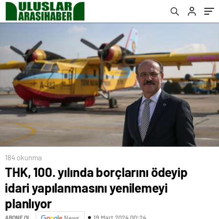
184 okunma
THK, 100. yılında borçlarını ödeyip
idari yapılanmasını yenilemeyi
planlıyor
19 Mart 2024 00:24
ABONE OL
News