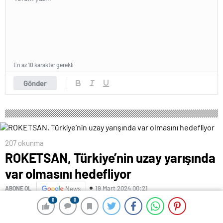
En az 10 karakter gerekli
Gönder
207 okunma
ROKETSAN, Türkiye’nin uzay yarışında
var olmasını hedefliyor
19 Mart 2024 00:21
ABONE OL
News
0
0
0
0
ROKETSAN Genel Müdürü Murat İkinci, “Amacımız
mikro uydu fırlatma sistemi ile 100 kilogramlık kendi