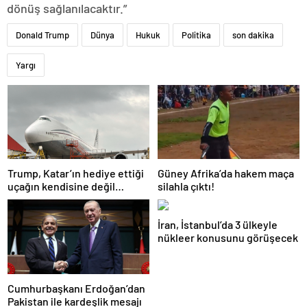
dönüş sağlanılacaktır.”
Donald Trump
Dünya
Hukuk
Politika
son dakika
Yargı
Trump, Katar’ın hediye ettiği
Güney Afrika’da hakem maça
uçağın kendisine değil
silahla çıktı!
Pentagon’a verileceğini
açıkladı
İran, İstanbul’da 3 ülkeyle
nükleer konusunu görüşecek
Cumhurbaşkanı Erdoğan’dan
Pakistan ile kardeşlik mesajı