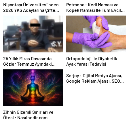
Nişantaşı Üniversitesi’nden
Petmona : Kedi Maması ve
2026 YKS Adaylarına Çifte
Köpek Maması İle Tüm Evcil
Güvence: Sabit Ücret ve
Hayvan Ürünleri
Kesintisiz Burs
25 Yıllık Miras Davasında
Ortopodoloji İle Diyabetik
Gözler Temmuz Ayındaki
Ayak Yarası Tedavisi
Karar Duruşmasına Çevrildi
Serjoy : Dijital Medya Ajansı,
Google Reklam Ajansı, SEO
Ajansı ve Web Tasarım Ajansı
Zihnin Gizemli Sınırları ve
Ötesi : Nasılnedir.com