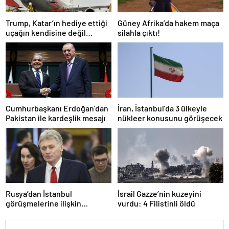
Trump, Katar’ın hediye ettiği
Güney Afrika’da hakem maça
uçağın kendisine değil
silahla çıktı!
Pentagon’a verileceğini
açıkladı
Cumhurbaşkanı Erdoğan’dan
İran, İstanbul’da 3 ülkeyle
Pakistan ile kardeşlik mesajı
nükleer konusunu görüşecek
Rusya’dan İstanbul
İsrail Gazze’nin kuzeyini
görüşmelerine ilişkin
vurdu: 4 Filistinli öldü
açıklama