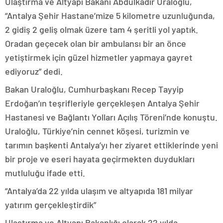
Ulaştırma ve Altyapı Bakanı Abdulkadir Uraloğlu,
“Antalya Şehir Hastane’mize 5 kilometre uzunluğunda,
2 gidiş 2 geliş olmak üzere tam 4 şeritli yol yaptık.
Oradan geçecek olan bir ambulansı bir an önce
yetiştirmek için güzel hizmetler yapmaya gayret
ediyoruz” dedi.
Bakan Uraloğlu, Cumhurbaşkanı Recep Tayyip
Erdoğan’ın teşrifleriyle gerçekleşen Antalya Şehir
Hastanesi ve Bağlantı Yolları Açılış Töreni’nde konuştu.
Uraloğlu, Türkiye’nin cennet köşesi, turizmin ve
tarımın başkenti Antalya’yı her ziyaret ettiklerinde yeni
bir proje ve eseri hayata geçirmekten duydukları
mutluluğu ifade etti.
“Antalya’da 22 yılda ulaşım ve altyapıda 181 milyar
yatırım gerçekleştirdik”
Ulaştırma ve Altyapı Bakanlığı olarak 22 yılda