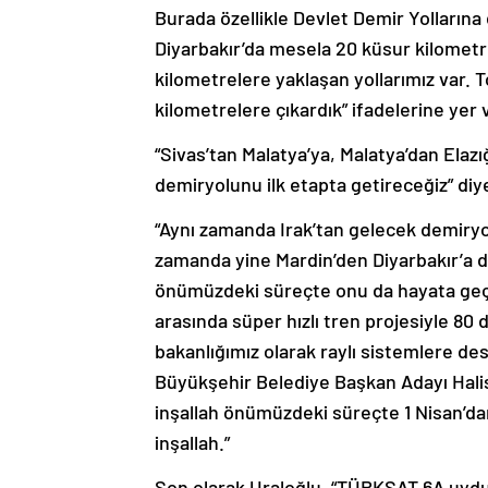
Burada özellikle Devlet Demir Yollarına
Diyarbakır’da mesela 20 küsur kilomet
kilometrelere yaklaşan yollarımız var. 
kilometrelere çıkardık” ifadelerine yer 
“Sivas’tan Malatya’ya, Malatya’dan Elazığ
demiryolunu ilk etapta getireceğiz” di
“Aynı zamanda Irak’tan gelecek demiryo
zamanda yine Mardin’den Diyarbakır’a da 
önümüzdeki süreçte onu da hayata geçir
arasında süper hızlı tren projesiyle 80
bakanlığımız olarak raylı sistemlere des
Büyükşehir Belediye Başkan Adayı Halis B
inşallah önümüzdeki süreçte 1 Nisan’dan
inşallah.”
Son olarak Uraloğlu, “TÜRKSAT 6A uydu