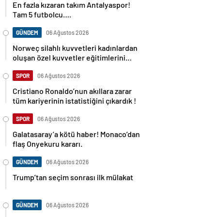
En fazla kızaran takım Antalyaspor!
Tam 5 futbolcu….
GÜNDEM
06 Ağustos 2026
Norweç silahlı kuvvetleri kadınlardan
oluşan özel kuvvetler eğitimlerini
başlattı.
SPOR
06 Ağustos 2026
Cristiano Ronaldo’nun akıllara zarar
tüm kariyerinin istatistiğini çıkardık !
SPOR
06 Ağustos 2026
Galatasaray’a kötü haber! Monaco’dan
flaş Onyekuru kararı.
GÜNDEM
06 Ağustos 2026
Trump’tan seçim sonrası ilk mülakat
GÜNDEM
06 Ağustos 2026