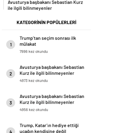
Avusturya başbakanı Sebastian Kurz
ile ilgili bilinmeyenler
KATEGORİNİN POPÜLERLERİ
Trump’tan seçim sonrası ilk
mülakat
1
7996 kez okundu
Avusturya başbakanı Sebastian
Kurz ile ilgili bilinmeyenler
2
4973 kez okundu
Avusturya başbakanı Sebastian
Kurz ile ilgili bilinmeyenler
3
4956 kez okundu
Trump, Katar’ın hediye ettiği
uçağın kendisine değil
4