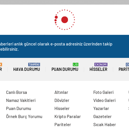
berleri anlık güncel olarak e-posta adresiniz üzerinden takip
ebilirsiniz.
K
TAHMİNİ
LİG
EKONOMİ
E
R
HAVA DURUMU
PUAN DURUMU
HISSELER
PARI
Canlı Borsa
Altınlar
Foto Galeri
Namaz Vakitleri
Dövizler
Video Galeri
Puan Durumu
Hisseler
Yazarlar
Örnek Burç Yorumu
Kripto Paralar
Gazeteler
Pariteler
Sıcak Haber