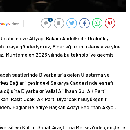
0
News
 Ulaştırma ve Altyapı Bakanı Abdulkadir Uraloğlu,
 uzaya gönderiyoruz. Fiber ağ uzunluklarıyla ve yine
ruz. Muhtemelen 2026 yılında bu teknolojiye geçmiş
bah saatlerinde Diyarbakır’a gelen Ulaştırma ve
rkez Bağlar ilçesindeki Sakarya Caddesi’nde esnafı
oğlu’na Diyarbakır Valisi Ali İhsan Su, AK Parti
Başkanı Raşit Ocak, AK Parti Diyarbakır Büyükşehir
lden, Bağlar Belediye Başkan Adayı Bedirhan Akyol,
niversitesi Kültür Sanat Araştırma Merkezi’nde gençlerle