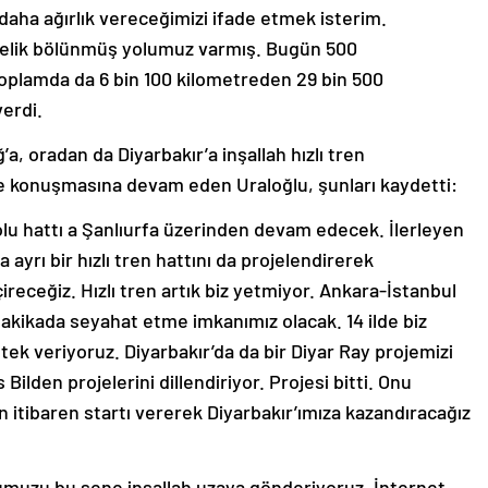
 daha ağırlık vereceğimizi ifade etmek isterim.
relik bölünmüş yolumuz varmış. Bugün 500
Toplamda da 6 bin 100 kilometreden 29 bin 500
verdi.
’a, oradan da Diyarbakır’a inşallah hızlı tren
ye konuşmasına devam eden Uraloğlu, şunları kaydetti:
lu hattı a Şanlıurfa üzerinden devam edecek. İlerleyen
ayrı bir hızlı tren hattını da projelendirerek
eceğiz. Hızlı tren artık biz yetmiyor. Ankara-İstanbul
 dakikada seyahat etme imkanımız olacak. 14 ilde biz
tek veriyoruz. Diyarbakır’da da bir Diyar Ray projemizi
ilden projelerini dillendiriyor. Projesi bitti. Onu
 itibaren startı vererek Diyarbakır’ımıza kazandıracağız
muzu bu sene inşallah uzaya gönderiyoruz. İnternet