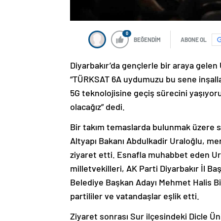
0
BEĞENDİM
ABONE OL
Diyarbakır’da gençlerle bir araya gelen
“TÜRKSAT 6A uydumuzu bu sene inşallah
5G teknolojisine geçiş sürecini yaşıyo
olacağız” dedi.
Bir takım temaslarda bulunmak üzere sa
Altyapı Bakanı Abdulkadir Uraloğlu, me
ziyaret etti. Esnafla muhabbet eden Ural
milletvekilleri, AK Parti Diyarbakır İl 
Belediye Başkan Adayı Mehmet Halis Bi
partililer ve vatandaşlar eşlik etti.
Ziyaret sonrası Sur ilçesindeki Dicle Ü