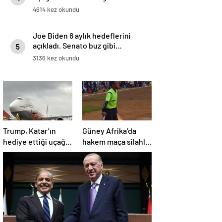
Pentagon’a verileceğini açıkladı
4614 kez okundu
Joe Biden 6 aylık hedeflerini
açıkladı. Senato buz gibi…
5
3136 kez okundu
Trump, Katar’ın
Güney Afrika’da
hediye ettiği uçağın
hakem maça silahla
kendisine değil
çıktı!
Pentagon’a
verileceğini açıkladı