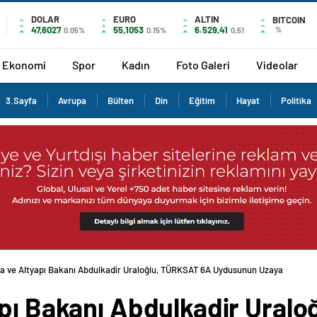
DOLAR
EURO
ALTIN
BITCOIN
47,6027
55,1053
6.529,41
%
0.05%
0.15%
0,51
Ekonomi
Spor
Kadın
Foto Galeri
Videolar
3.Sayfa
Avrupa
Bülten
Din
Eğitim
Hayat
Politika
a ve Altyapı Bakanı Abdulkadir Uraloğlu, TÜRKSAT 6A Uydusunun Uzaya
apı Bakanı Abdulkadir Ural