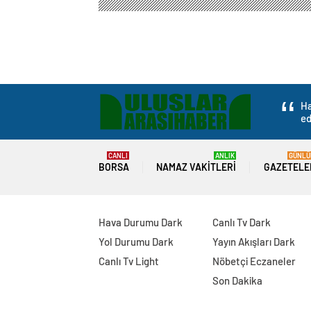
Ha
ed
CANLI
ANLIK
GÜNLÜ
BORSA
NAMAZ VAKITLERI
GAZETELE
Hava Durumu Dark
Canlı Tv Dark
Yol Durumu Dark
Yayın Akışları Dark
Canlı Tv Light
Nöbetçi Eczaneler
Son Dakika