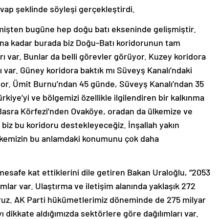
vap şeklinde söyleşi gerçekleştirdi.
mişten bugüne hep doğu batı ekseninde gelişmiştir.
’na kadar burada biz Doğu-Batı koridorunun tam
ı var. Bunlar da belli görevler görüyor. Kuzey koridora
var. Güney koridora baktık mı Süveyş Kanalı’ndaki
lıyor. Ümit Burnu’ndan 45 günde, Süveyş Kanalı’ndan 35
iye’yi ve bölgemizi özellikle ilgilendiren bir kalkınma
Basra Körfezi’nden Ovaköye, oradan da ülkemize ve
biz bu koridoru destekleyeceğiz. İnşallah yakın
Ülkemizin bu anlamdaki konumunu çok daha
mesafe kat ettiklerini dile getiren Bakan Uraloğlu, “2053
ımlar var. Ulaştırma ve iletişim alanında yaklaşık 272
yoruz. AK Parti hükümetlerimiz döneminde de 275 milyar
ı dikkate aldığımızda sektörlere göre dağılımları var.