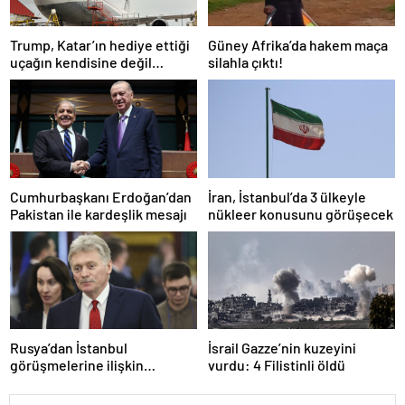
Trump, Katar’ın hediye ettiği
Güney Afrika’da hakem maça
uçağın kendisine değil
silahla çıktı!
Pentagon’a verileceğini
açıkladı
Cumhurbaşkanı Erdoğan’dan
İran, İstanbul’da 3 ülkeyle
Pakistan ile kardeşlik mesajı
nükleer konusunu görüşecek
Rusya’dan İstanbul
İsrail Gazze’nin kuzeyini
görüşmelerine ilişkin
vurdu: 4 Filistinli öldü
açıklama