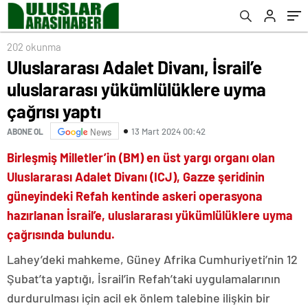
yaptı
202 okunma
Uluslararası Adalet Divanı, İsrail’e
uluslararası yükümlülüklere uyma
çağrısı yaptı
13 Mart 2024 00:42
ABONE OL
News
Birleşmiş Milletler’in (BM) en üst yargı organı olan
Uluslararası Adalet Divanı (ICJ), Gazze şeridinin
güneyindeki Refah kentinde askeri operasyona
hazırlanan İsrail’e, uluslararası yükümlülüklere uyma
çağrısında bulundu.
Lahey’deki mahkeme, Güney Afrika Cumhuriyeti’nin 12
Şubat’ta yaptığı, İsrail’in Refah’taki uygulamalarının
durdurulması için acil ek önlem talebine ilişkin bir