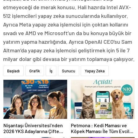
etmeyeceği de merak konusu. Hali hazırda Intel AVX-
512 işlemcileri yapay zeka sunucularında kullanılıyor.
Ayrıca Meta yapay zeka işlemcisi için çoktan kollarını
sıvadı ve AMD ve Microsoft’un da bu konuya büyük bir
yatırım yapma hazırlığında. Ayrıca OpenAI CEO’su Sam
Altman’da yapay zeka işlemcisi geliştirmek için 5 ile 7
milyar dolar gibi devasa bir yatırım toplamaya çalışıyor.
Başladı
Grafik
İş
Sunucu
Yapay Zeka
Nişantaşı Üniversitesi’nden
Petmona : Kedi Maması ve
2026 YKS Adaylarına Çifte
Köpek Maması İle Tüm Evcil
Güvence: Sabit Ücret ve
Hayvan Ürünleri