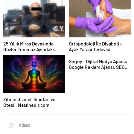
Kesintisiz Burs
25 Yıllık Miras Davasında
Ortopodoloji İle Diyabetik
Gözler Temmuz Ayındaki
Ayak Yarası Tedavisi
Karar Duruşmasına Çevrildi
Serjoy : Dijital Medya Ajansı,
Google Reklam Ajansı, SEO
Ajansı ve Web Tasarım Ajansı
Zihnin Gizemli Sınırları ve
Ötesi : Nasılnedir.com