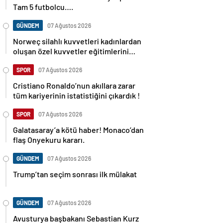
Tam 5 futbolcu….
GÜNDEM
07 Ağustos 2026
Norweç silahlı kuvvetleri kadınlardan
oluşan özel kuvvetler eğitimlerini
başlattı.
SPOR
07 Ağustos 2026
Cristiano Ronaldo’nun akıllara zarar
tüm kariyerinin istatistiğini çıkardık !
SPOR
07 Ağustos 2026
Galatasaray’a kötü haber! Monaco’dan
flaş Onyekuru kararı.
GÜNDEM
07 Ağustos 2026
Trump’tan seçim sonrası ilk mülakat
GÜNDEM
07 Ağustos 2026
Avusturya başbakanı Sebastian Kurz