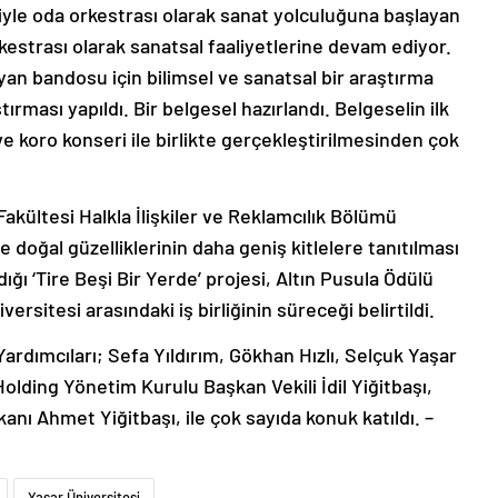
iyle oda orkestrası olarak sanat yolculuğuna başlayan
rkestrası olarak sanatsal faaliyetlerine devam ediyor.
yan bandosu için bilimsel ve sanatsal bir araştırma
tırması yapıldı. Bir belgesel hazırlandı. Belgeselin ilk
 koro konseri ile birlikte gerçekleştirilmesinden çok
akültesi Halkla İlişkiler ve Reklamcılık Bölümü
ve doğal güzelliklerinin daha geniş kitlelere tanıtılması
dığı ‘Tire Beşi Bir Yerde’ projesi, Altın Pusula Ödülü
ersitesi arasındaki iş birliğinin süreceği belirtildi.
rdımcıları; Sefa Yıldırım, Gökhan Hızlı, Selçuk Yaşar
olding Yönetim Kurulu Başkan Vekili İdil Yiğitbaşı,
nı Ahmet Yiğitbaşı, ile çok sayıda konuk katıldı. –
Yaşar Üniversitesi