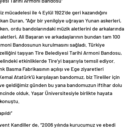
diyesi Tarihi Armoni Bandosu”
siz mücadelesi ile 4 Eylül 1922’de geri kazandığını
akan Duran, “Ağır bir yenilgiye uğrayan Yunan askerleri,
ken, ordu bandolarındaki müzik aletlerini de arkalarında
 aletleri, Ali Başaran ve arkadaşlarının bundan tam 100
 Armoni Bandosunun kurulmasını sağladı. Türkiye
zelliğini taşıyan Tire Belediyesi Tarihi Armoni Bandosu,
elindeki etkinliklerde Tire’yi başarıyla temsil ediyor.
nk Basma Fabrikasının açılışı ve Ege ziyaretleri
emal Atatürk’ü karşılayan bandomuz, biz Tireliler için
ve geldiğimiz günden bu yana bandomuzun iftihar dolu
lincinde olduk. Yaşar Üniversitesiyle birlikte hayata
e konuştu.
pıldı”
event Kandiller de, “2006 yılında kurucumuz ve ebedi