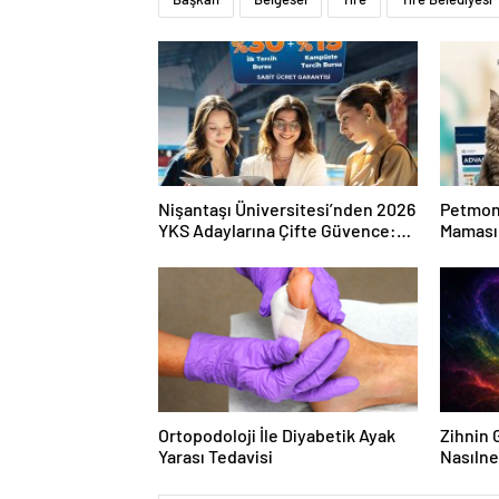
Nişantaşı Üniversitesi’nden 2026
Petmon
YKS Adaylarına Çifte Güvence:
Maması 
Sabit Ücret ve Kesintisiz Burs
Ürünler
Ortopodoloji İle Diyabetik Ayak
Zihnin G
Yarası Tedavisi
Nasılne