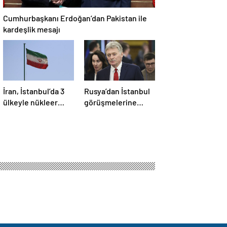
Cumhurbaşkanı Erdoğan’dan Pakistan ile
kardeşlik mesajı
İran, İstanbul’da 3
Rusya’dan İstanbul
ülkeyle nükleer
görüşmelerine
konusunu
ilişkin açıklama
görüşecek