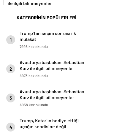
ile ilgili bilinmeyenler
KATEGORİNİN POPÜLERLERİ
Trump’tan seçim sonrası ilk
mülakat
1
7996 kez okundu
Avusturya başbakanı Sebastian
Kurz ile ilgili bilinmeyenler
2
4973 kez okundu
Avusturya başbakanı Sebastian
Kurz ile ilgili bilinmeyenler
3
4958 kez okundu
Trump, Katar’ın hediye ettiği
uçağın kendisine değil
4
Pentagon’a verileceğini açıkladı