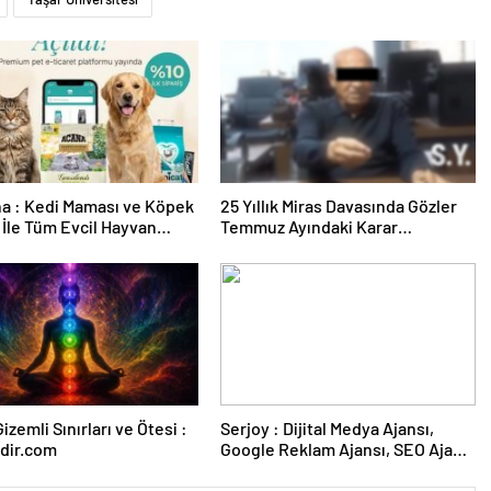
a : Kedi Maması ve Köpek
25 Yıllık Miras Davasında Gözler
İle Tüm Evcil Hayvan
Temmuz Ayındaki Karar
i
Duruşmasına Çevrildi
izemli Sınırları ve Ötesi :
Serjoy : Dijital Medya Ajansı,
dir.com
Google Reklam Ajansı, SEO Ajansı
ve Web Tasarım Ajansı