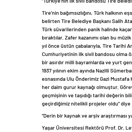
“Türkiye’nin ilk sivil bandosu Tire Bele
Tire’nin bağımsızlığını, Türk halkının eş
belirten Tire Belediye Başkanı Salih At
Türk süvarilerinden panik halinde kaçar
bıraktılar. Zafer kazanımı olan bu müzik
yıl önce üstün çabalarıyla, Tire Tarihi
Cumhuriyetinin ilk sivil bandosu olma ö
bir asırdır milli bayramlarda ve yurt gen
1937 yılının ekim ayında Nazilli Sümerba
esnasında Ulu Önderimiz Gazi Mustafa K
her daim gurur kaynağı olmuştur. Göre
geçmişinin ve taşıdığı tarihi değerin bi
geçirdiğimiz nitelikli projeler oldu” diy
“Derin bir kaynak ve arşiv araştırması ya
Yaşar Üniversitesi Rektörü Prof. Dr. L