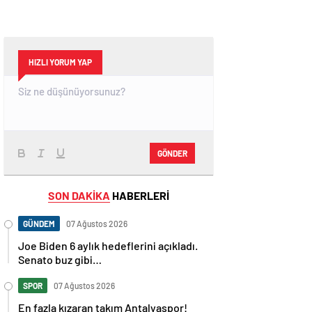
HIZLI YORUM YAP
GÖNDER
SON DAKİKA
HABERLERİ
GÜNDEM
07 Ağustos 2026
Joe Biden 6 aylık hedeflerini açıkladı.
Senato buz gibi…
SPOR
07 Ağustos 2026
En fazla kızaran takım Antalyaspor!