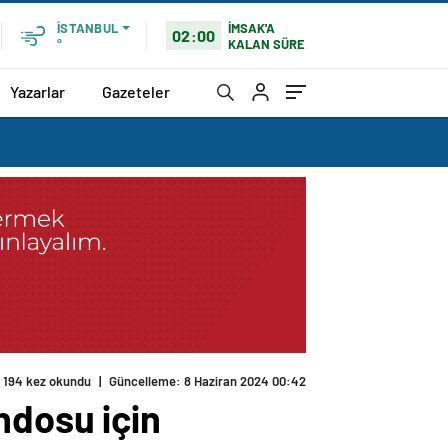
İMSAK'A
İSTANBUL
02:00
KALAN SÜRE
°
Yazarlar
Gazeteler
194 kez okundu
|
Güncelleme: 8 Haziran 2024 00:42
ndosu için