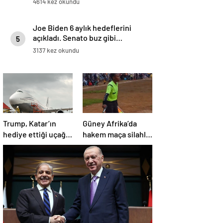
4614 kez okundu
Joe Biden 6 aylık hedeflerini
açıkladı. Senato buz gibi…
5
3137 kez okundu
Trump, Katar’ın
Güney Afrika’da
hediye ettiği uçağın
hakem maça silahla
kendisine değil
çıktı!
Pentagon’a
verileceğini açıkladı