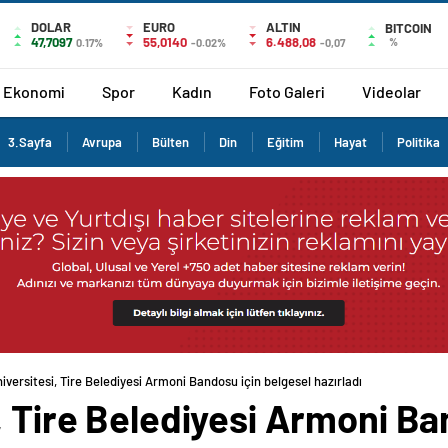
DOLAR
EURO
ALTIN
BITCOIN
47,7097
55,0140
6.488,08
%
0.17%
-0.02%
-0,07
Ekonomi
Spor
Kadın
Foto Galeri
Videolar
3.Sayfa
Avrupa
Bülten
Din
Eğitim
Hayat
Politika
iversitesi, Tire Belediyesi Armoni Bandosu için belgesel hazırladı
, Tire Belediyesi Armoni Ba