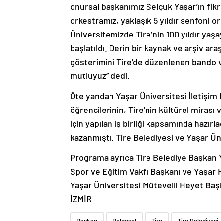
onursal başkanımız Selçuk Yaşar’ın fikr
orkestramız, yaklaşık 5 yıldır senfoni o
Üniversitemizde Tire’nin 100 yıldır yaşa
başlatıldı. Derin bir kaynak ve arşiv araş
gösterimini Tire’de düzenlenen bando ve
mutluyuz” dedi.
Öte yandan Yaşar Üniversitesi İletişim F
öğrencilerinin, Tire’nin kültürel mirası 
için yapılan iş birliği kapsamında hazırla
kazanmıştı. Tire Belediyesi ve Yaşar Üniv
Programa ayrıca Tire Belediye Başkan Ya
Spor ve Eğitim Vakfı Başkanı ve Yaşar H
Yaşar Üniversitesi Mütevelli Heyet Başka
İZMİR
Başkan
Belgesel
Tire
Tire Belediyesi