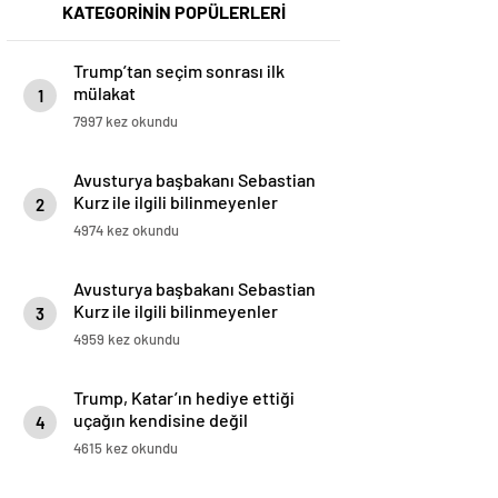
KATEGORİNİN POPÜLERLERİ
Trump’tan seçim sonrası ilk
mülakat
1
7997 kez okundu
Avusturya başbakanı Sebastian
Kurz ile ilgili bilinmeyenler
2
4974 kez okundu
Avusturya başbakanı Sebastian
Kurz ile ilgili bilinmeyenler
3
4959 kez okundu
Trump, Katar’ın hediye ettiği
uçağın kendisine değil
4
Pentagon’a verileceğini açıkladı
4615 kez okundu