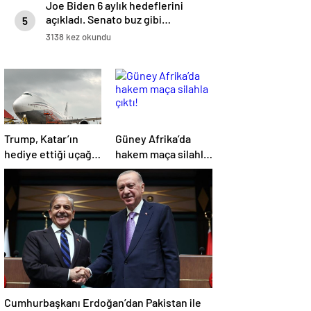
Joe Biden 6 aylık hedeflerini
açıkladı. Senato buz gibi…
5
3138 kez okundu
Trump, Katar’ın
Güney Afrika’da
hediye ettiği uçağın
hakem maça silahla
kendisine değil
çıktı!
Pentagon’a
verileceğini açıkladı
Cumhurbaşkanı Erdoğan’dan Pakistan ile