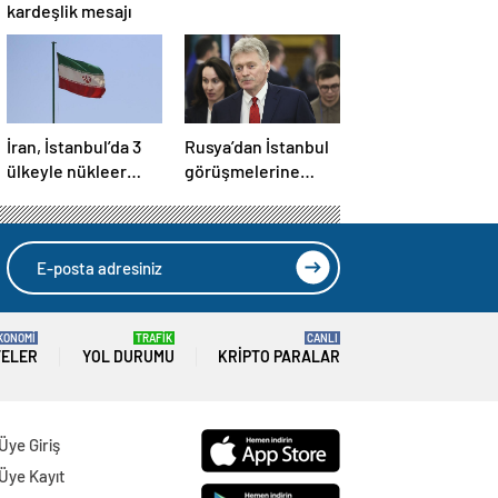
kardeşlik mesajı
İran, İstanbul’da 3
Rusya’dan İstanbul
ülkeyle nükleer
görüşmelerine
konusunu
ilişkin açıklama
görüşecek
KONOMİ
TRAFİK
CANLI
TELER
YOL DURUMU
KRIPTO PARALAR
Üye Giriş
Üye Kayıt