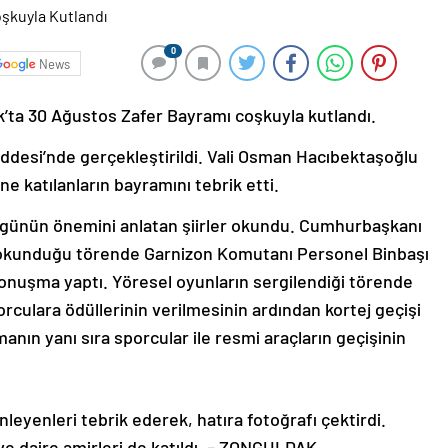
0
News
k’ta 30 Ağustos Zafer Bayramı coşkuyla kutlandı.
ddesi’nde gerçekleştirildi. Vali Osman Hacıbektaşoğlu
e katılanların bayramını tebrik etti.
n günün önemini anlatan şiirler okundu. Cumhurbaşkanı
 okunduğu törende Garnizon Komutanı Personel Binbaşı
r konuşma yaptı. Yöresel oyunların sergilendiği törende
orculara ödüllerinin verilmesinin ardından kortej geçişi
manın yanı sıra sporcular ile resmi araçların geçişinin
eyenleri tebrik ederek, hatıra fotoğrafı çektirdi.
 ve daire amirleri de katıldı. – ZONGULDAK