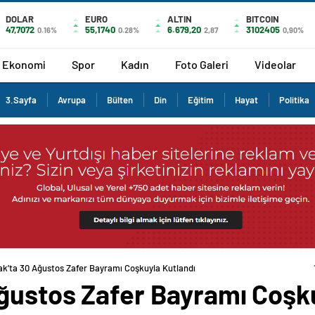
DOLAR
EURO
ALTIN
BITCOIN
47,7072
55,1740
6.679,20
3102405
0.16%
0.28%
2,87
0,90%
Ekonomi
Spor
Kadın
Foto Galeri
Videolar
3.Sayfa
Avrupa
Bülten
Din
Eğitim
Hayat
Politika
k’ta 30 Ağustos Zafer Bayramı Coşkuyla Kutlandı
ğustos Zafer Bayramı Coşku