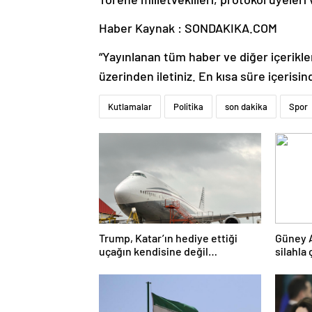
Haber Kaynak : SONDAKIKA.COM
“Yayınlanan tüm haber ve diğer içerikler i
üzerinden iletiniz. En kısa süre içerisin
Kutlamalar
Politika
son dakika
Spor
Trump, Katar’ın hediye ettiği
Güney 
uçağın kendisine değil
silahla 
Pentagon’a verileceğini açıkladı