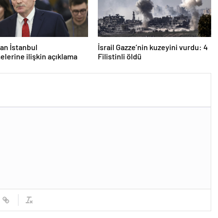
an İstanbul
İsrail Gazze’nin kuzeyini vurdu: 4
lerine ilişkin açıklama
Filistinli öldü