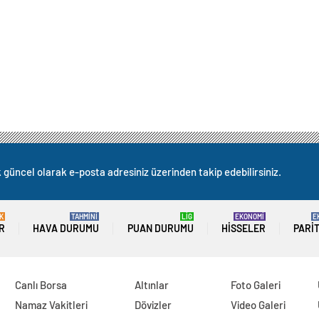
k güncel olarak e-posta adresiniz üzerinden takip edebilirsiniz.
K
TAHMİNİ
LİG
EKONOMİ
E
R
HAVA DURUMU
PUAN DURUMU
HISSELER
PARI
Canlı Borsa
Altınlar
Foto Galeri
Namaz Vakitleri
Dövizler
Video Galeri