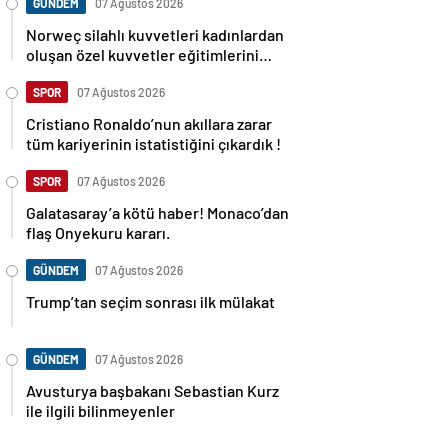
GÜNDEM
07 Ağustos 2026
Norweç silahlı kuvvetleri kadınlardan
oluşan özel kuvvetler eğitimlerini
başlattı.
SPOR
07 Ağustos 2026
Cristiano Ronaldo’nun akıllara zarar
tüm kariyerinin istatistiğini çıkardık !
SPOR
07 Ağustos 2026
Galatasaray’a kötü haber! Monaco’dan
flaş Onyekuru kararı.
GÜNDEM
07 Ağustos 2026
Trump’tan seçim sonrası ilk mülakat
GÜNDEM
07 Ağustos 2026
Avusturya başbakanı Sebastian Kurz
ile ilgili bilinmeyenler