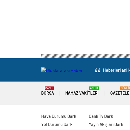
Haberleri anlı
CANLI
ANLIK
GÜNLÜ
BORSA
NAMAZ VAKITLERI
GAZETELE
Hava Durumu Dark
Canlı Tv Dark
Yol Durumu Dark
Yayın Akışları Dark