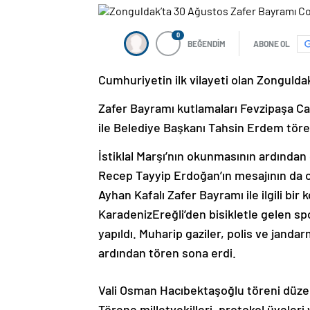
0
BEĞENDİM
ABONE OL
Cumhuriyetin ilk vilayeti olan Zongulda
Zafer Bayramı kutlamaları Fevzipaşa Ca
ile Belediye Başkanı Tahsin Erdem tören
İstiklal Marşı’nın okunmasının ardında
Recep Tayyip Erdoğan’ın mesajının da
Ayhan Kafalı Zafer Bayramı ile ilgili bi
KaradenizEreğli’den bisikletle gelen sp
yapıldı. Muharip gaziler, polis ve jandar
ardından tören sona erdi.
Vali Osman Hacıbektaşoğlu töreni düzenl
Törene milletvekilleri, protokol üyeleri