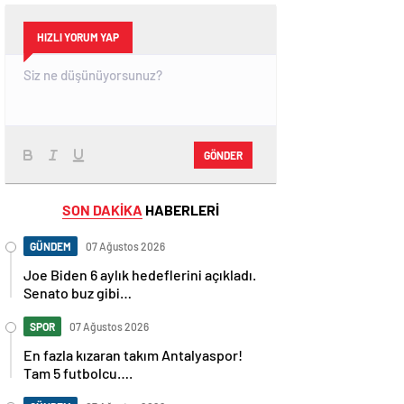
HIZLI YORUM YAP
GÖNDER
SON DAKİKA
HABERLERİ
GÜNDEM
07 Ağustos 2026
Joe Biden 6 aylık hedeflerini açıkladı.
Senato buz gibi…
SPOR
07 Ağustos 2026
En fazla kızaran takım Antalyaspor!
Tam 5 futbolcu….