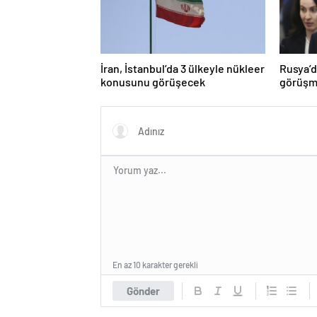
İran, İstanbul’da 3 ülkeyle nükleer
Rusya’d
konusunu görüşecek
görüşme
En az 10 karakter gerekli
Gönder