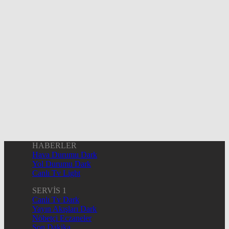
HABERLER
Hava Durumu Dark
Yol Durumu Dark
Canlı Tv Light
SERVİS 1
Canlı Tv Dark
Yayın Akışları Dark
Nöbetçi Eczaneler
Son Dakika