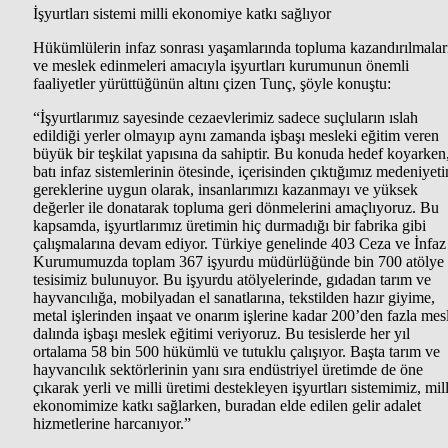
İşyurtları sistemi milli ekonomiye katkı sağlıyor
Hükümlülerin infaz sonrası yaşamlarında topluma kazandırılmalar
ve meslek edinmeleri amacıyla işyurtları kurumunun önemli
faaliyetler yürüttüğünün altını çizen Tunç, şöyle konuştu:
“İşyurtlarımız sayesinde cezaevlerimiz sadece suçluların ıslah
edildiği yerler olmayıp aynı zamanda işbaşı mesleki eğitim veren
büyük bir teşkilat yapısına da sahiptir. Bu konuda hedef koyarken
batı infaz sistemlerinin ötesinde, içerisinden çıktığımız medeniyeti
gereklerine uygun olarak, insanlarımızı kazanmayı ve yüksek
değerler ile donatarak topluma geri dönmelerini amaçlıyoruz. Bu
kapsamda, işyurtlarımız üretimin hiç durmadığı bir fabrika gibi
çalışmalarına devam ediyor. Türkiye genelinde 403 Ceza ve İnfaz
Kurumumuzda toplam 367 işyurdu müdürlüğünde bin 700 atölye
tesisimiz bulunuyor. Bu işyurdu atölyelerinde, gıdadan tarım ve
hayvancılığa, mobilyadan el sanatlarına, tekstilden hazır giyime,
metal işlerinden inşaat ve onarım işlerine kadar 200’den fazla mes
dalında işbaşı meslek eğitimi veriyoruz. Bu tesislerde her yıl
ortalama 58 bin 500 hükümlü ve tutuklu çalışıyor. Başta tarım ve
hayvancılık sektörlerinin yanı sıra endüstriyel üretimde de öne
çıkarak yerli ve milli üretimi destekleyen işyurtları sistemimiz, mill
ekonomimize katkı sağlarken, buradan elde edilen gelir adalet
hizmetlerine harcanıyor.”