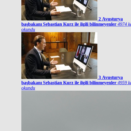
2
Avusturya
başbakanı Sebastian Kurz ile ilgili bilinmeyenler
4974 k
okundu
3
Avusturya
başbakanı Sebastian Kurz ile ilgili bilinmeyenler
4959 k
okundu