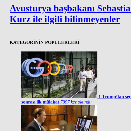
Avusturya başbakanı Sebasti
Kurz ile ilgili bilinmeyenler
KATEGORİNİN POPÜLERLERİ
1
Trump’tan se
sonrası ilk mülakat
7997 kez okundu