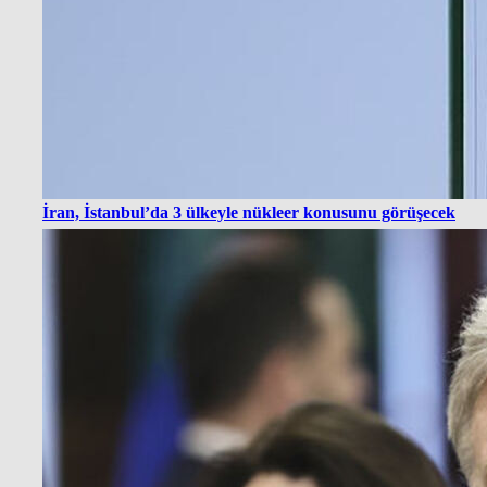
İran, İstanbul’da 3 ülkeyle nükleer konusunu görüşecek