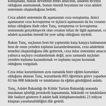
konuşmada, hukuk devletinin temel amacının, adaletin tecellisi
olduğunu anımsatarak, bunun önemli boyutunu ise ceza adaleti
sisteminin oluşturduğunu belirtti.
Ceza adaleti sisteminin ilk aşamasının ceza soruşturma, ikinci
aşamasının ceza kovuşturma ve üçüncü aşamasının da bu cezanın
infazı olduğunu ifade eden Tunç, soruşturma ve kovuşturma
sonrasında gerçekleşecek olan cezanın infazı ile ilgili aşamanın, c
adaleti açısından önemli bir yere sahip olduğunu söyledi.
Bakan Tunç, suçlunun hem bir yaptırımla karşı karşıya kalmasını
hem de onun yeniden topluma kazandırılmasının, ceza adaletinin
temelini oluşturduğunu dile getirerek, ceza infaz sisteminin amacı
yalnızca suçluyu cezalandırmak değil, aynı zamanda suçluları
yeniden topluma kazandırmak ve toplumu suçtan korumak
olduğunu vurguladı.
Ceza infaz kurumlarının aynı zamanda birer eğitim kurumları
olduğunu aktaran Tunç, kurumlarda 893 öğretmen görev yaparke
63 bin 888 hükümlü ve tutuklunun da eğitim gördüğünü anlattı.
Tunç, Adalet Bakanlığı ile Kültür Turizm Bakanlığı arasında
imzalanan işbirliği protokolü kapsamında, hükümlü ve tutukluları
ilde faaliyet gösteren 8 adalet halk kütüphanesindeki 23 milyon
kitaptan yararlanabildiğini dile getirdi.