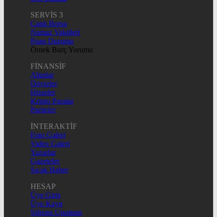
SERVİS 3
Canlı Borsa
Namaz Vakitleri
Puan Durumu
Örnek Burç Yorumu
FİNANSİF
Altınlar
Dövizler
Hisseler
Kripto Paralar
Pariteler
İNTERAKTİF
Foto Galeri
Video Galeri
Yazarlar
Gazeteler
Sıcak Haber
HESAP
Üye Giriş
Üye Kayıt
Şifremi Unuttum