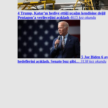
4
Trump, Katar’ın hediye ettiği uçağın kendisine değil
Pentagon’a verileceğini açıkladı
4615 kez okundu
5
Joe Biden 6 ay
hedeflerini açıkladı. Senato buz gibi…
3138 kez okundu