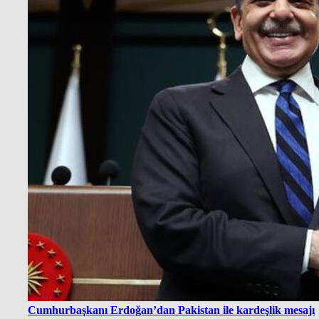
Cumhurbaşkanı Erdoğan’dan Pakistan ile kardeşlik mesajı