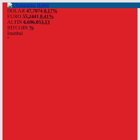
DOLAR
47,7074
0.17%
EURO
55,2441
0.41%
ALTIN
6.696,05
3,13
BITCOIN
%
İstanbul
°